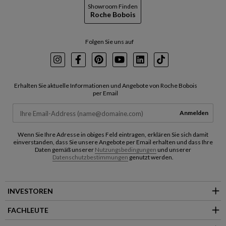
Showroom Finden
Roche Bobois
Folgen Sie uns auf
Instagram
Facebook
Pinterest
Youtube
LinkedIn
TikTok
Erhalten Sie aktuelle Informationen und Angebote von Roche Bobois
per Email
Anmelden
Wenn Sie Ihre Adresse in obiges Feld eintragen, erklären Sie sich damit
einverstanden, dass Sie unsere Angebote per Email erhalten und dass Ihre
Daten gemäß unserer
Nutzungsbedingungen
und unserer
Datenschutzbestimmungen
genutzt werden.
INVESTOREN
FACHLEUTE