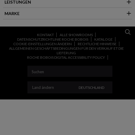
LEISTUNGEN
MARKE
KONTAKT
ALLE SHOWROOMS
DATENSCHUTZRICHTLINIE ROCHE BOBOIS
KATALOGE
COOKIE-EINSTELLUNGEN ÄNDERN
RECHTLICHE HINWEISE
ALLGEMEINEN GESCHÄFTSBEDINGUNGEN FÜR DEN VERKAUF ET DIE
LIEFERUNG
ROCHE BOBOIS DIGITAL ACCESSIBILITY POLICY
LAND ÄNDERN
Land ändern
DEUTSCHLAND