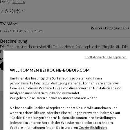
Design
Ora Ito
7.690 €
Preise inkl. MwSt. gelten für Deutschland und verstehen sich ohne Lieferung & Montage.
TV-Möbel
Weitere Dimensionen
B. 242,5 X H. 45,5 X T. 62 Cm
Beschreibung
Die Ora Ito Kreationen sind die Frucht deren Philosophie der 'Simplizität': Die
Kunst, einer komplexen Form scheinbare Einfachheit zu verleihen.
Fortfahren ohne Akzeptieren
Mehr anzeigen
Produktinformationen herunterladen
Termin im Geschäft vereinbaren
WILLKOMMEN BEI ROCHE-BOBOIS.COM
Um Ihnen das bestmögliche Surferlebnis zu bieten und Ihnen
personalisierte Inhalte zur Verfügung stellen zu können, verwenden wir
Cookies auf dieser Website. Einige von diesen werden für Statistiken und
Analysen unserer Kommunikation verwendet.
Wir geben diese Daten niemals an andere Marken weiter.
Sie können alle Cookies akzeptieren, indem Sie auf "Alle annehmen und
weitermachen" klicken, oder Ihre Einstellungen verwalten, indem Sie auf
"Cookie-Einstellungen ändern" klicken. Sie können Ihre Einstellungen
jederzeit im unteren Bereich der Website roche-bobois.com ändern.
Weitere Informationen finden Sie in unseren
Cookie-Richtlinien
.