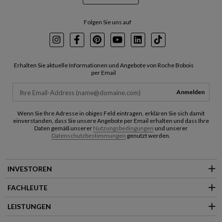
Folgen Sie uns auf
Instagram
Facebook
Pinterest
Youtube
LinkedIn
TikTok
Erhalten Sie aktuelle Informationen und Angebote von Roche Bobois
per Email
Anmelden
Wenn Sie Ihre Adresse in obiges Feld eintragen, erklären Sie sich damit
einverstanden, dass Sie unsere Angebote per Email erhalten und dass Ihre
Daten gemäß unserer
Nutzungsbedingungen
und unserer
Datenschutzbestimmungen
genutzt werden.
INVESTOREN
FACHLEUTE
LEISTUNGEN