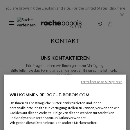
You are browsing the Deutschland site.
For the United States,
click here
KONTAKT
UNS KONTAKTIEREN
Für Fragen stehen wir Ihnen gerne zur Verfügung.
Bitte füllen Sie das Formular aus, wir werden Ihnen schnellstmöglich
antworten.
Sofern nicht anders vermerkt, sind alle Felder Pflichtfelder.
Fortfahren ohne Akzeptieren
WILLKOMMEN BEI ROCHE-BOBOIS.COM
Name:
Um Ihnen das bestmögliche Surferlebnis zu bieten und Ihnen
personalisierte Inhalte zur Verfügung stellen zu können, verwenden wir
Cookies auf dieser Website. Einige von diesen werden für Statistiken
und Analysen unserer Kommunikation verwendet.
Wir geben diese Daten niemals an andere Marken weiter.
Vorname: