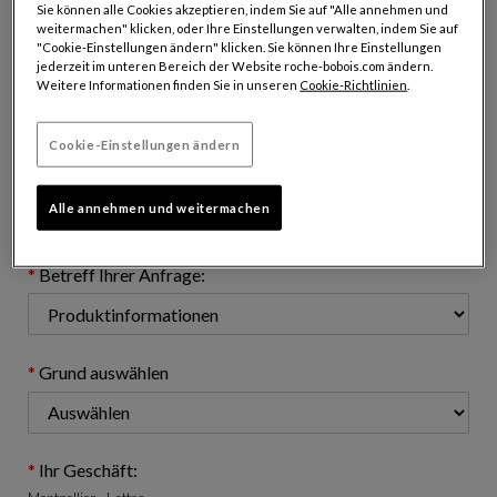
Sie können alle Cookies akzeptieren, indem Sie auf "Alle annehmen und
weitermachen" klicken, oder Ihre Einstellungen verwalten, indem Sie auf
"Cookie-Einstellungen ändern" klicken. Sie können Ihre Einstellungen
jederzeit im unteren Bereich der Website roche-bobois.com ändern.
E-Mail-Adresse: (name@domain.com)
Weitere Informationen finden Sie in unseren
Cookie-Richtlinien
.
Cookie-Einstellungen ändern
Telefonnummer: (fakultativ)
Alle annehmen und weitermachen
Betreff Ihrer Anfrage:
Grund auswählen
Ihr Geschäft: