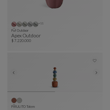
Otros colores : 11 colores disponibles
+11
Puf Outdoor
Apex Outdoor
Puf Outdoor
Ver Descripción Completa
$ 7.220.000
PIRULITO Totem