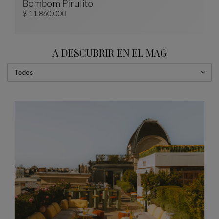
Bombom Pirulito
PIRULITO Totem
Ver Descripción Completa
$ 11.860.000
A DESCUBRIR EN EL MAG