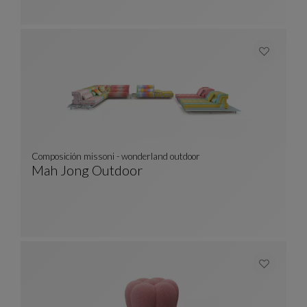
Composición missoni - wonderland outdoor
Mah Jong Outdoor
Composición Missoni - Wonderland Outdoor
Ver Descripción Completa