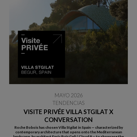
MAYO 2026
TENDENCIAS
VISITE PRIVÉE VILLA STGILAT X
CONVERSATION
Roche Bobois has chosen Villa Stgilat in Spain — characterized by
contemporary architecture that opens onto the Mediterranean
landscape, by architect Enric Ruiz Geli / Cloud 9 — to showcase the