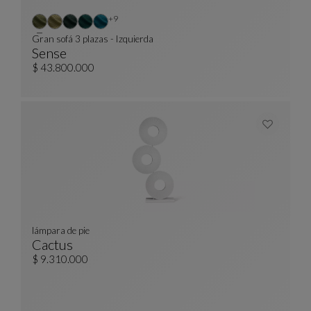
Otros colores : 9 colores disponibles
+9
Gran sofá 3 plazas - Izquierda
Sense
Gran Sofá 3 Plazas - Izquierda
Ver Descripción Completa
$ 43.800.000
lámpara de pie
Cactus
Lámpara De Pie
Ver Descripción Completa
$ 9.310.000