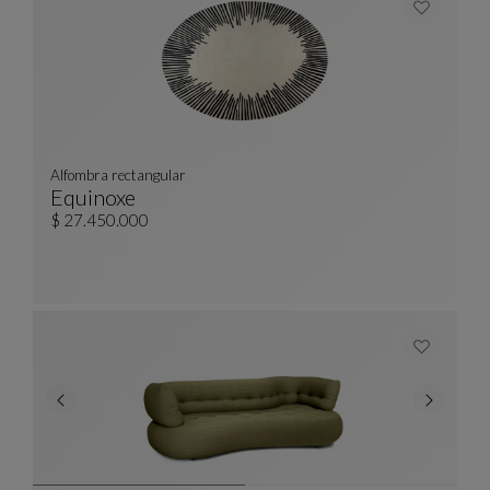
Alfombra rectangular
Equinoxe
Alfombra Rectangular
Ver Descripción Completa
$ 27.450.000