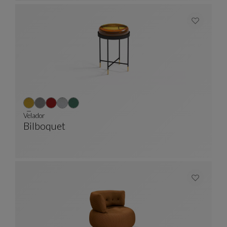
Velador
Bilboquet
Velador
Ver Descripción Completa