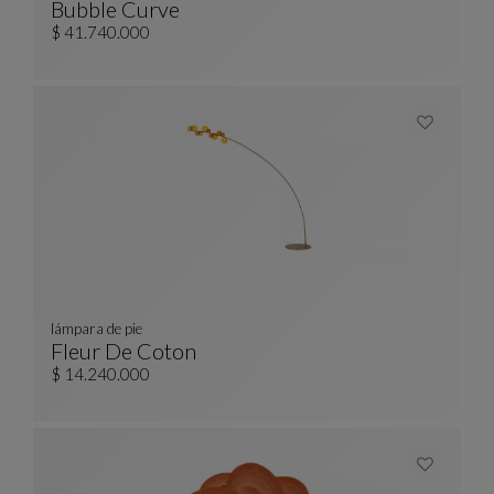
Bubble Curve
Sofá 3-4 Plazas Redondeado
Ver Descripción Completa
$ 41.740.000
lámpara de pie
Fleur De Coton
Lámpara De Pie
Ver Descripción Completa
$ 14.240.000