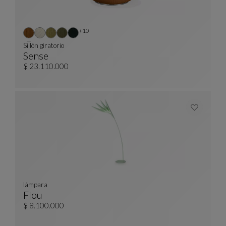
Otros colores : 10 colores disponibles
+10
Sillón giratorio
Sense
Sillón Giratorio
Ver Descripción Completa
$ 23.110.000
lámpara
Flou
Lámpara
Ver Descripción Completa
$ 8.100.000