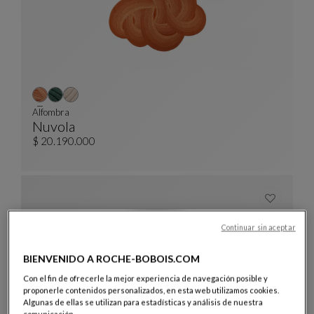
Alfombra
Nuvola
Alfombra
Ver Descripción Completa
$ 20.190.000
Continuar sin aceptar
BIENVENIDO A ROCHE-BOBOIS.COM
Con el fin de ofrecerle la mejor experiencia de navegación posible y
proponerle contenidos personalizados, en esta web utilizamos cookies.
Algunas de ellas se utilizan para estadísticas y análisis de nuestra