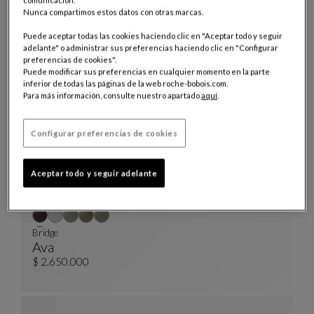
comunicación.
Nunca compartimos estos datos con otras marcas.
mesa de comedor redonda
Aqua
Puede aceptar todas las cookies haciendo clic en "Aceptar todo y seguir
Mesa De Comedor Redonda
Ver Descripción Completa
$ 51.030.000
adelante" o administrar sus preferencias haciendo clic en "Configurar
preferencias de cookies".
Puede modificar sus preferencias en cualquier momento en la parte
inferior de todas las páginas de la web roche-bobois.com.
Para más información, consulte nuestro apartado
aquí
.
Configurar preferencias de cookies
Aceptar todo y seguir adelante
Bridge
Ava
Bridge
Ver Descripción Completa
$ 2.650.000