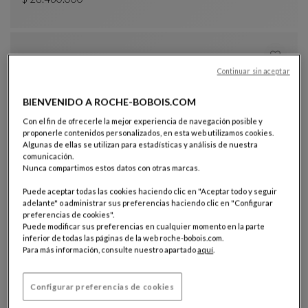
Sillón Para Visitas
Ver Descripción Completa
Continuar sin aceptar
BIENVENIDO A ROCHE-BOBOIS.COM
Con el fin de ofrecerle la mejor experiencia de navegación posible y
proponerle contenidos personalizados, en esta web utilizamos cookies.
Algunas de ellas se utilizan para estadísticas y análisis de nuestra
comunicación.
Sillón presidente respaldo bajo
Nunca compartimos estos datos con otras marcas.
Cento Office
Sillón Presidente Respaldo Bajo
Ver Descripción Completa
Puede aceptar todas las cookies haciendo clic en "Aceptar todo y seguir
adelante" o administrar sus preferencias haciendo clic en "Configurar
preferencias de cookies".
Puede modificar sus preferencias en cualquier momento en la parte
inferior de todas las páginas de la web roche-bobois.com.
Para más información, consulte nuestro apartado
aquí
.
Configurar preferencias de cookies