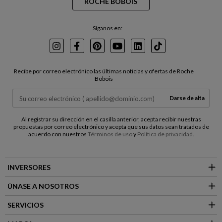
ROCHE BOBOIS
Síganos en:
Instagram
Facebook
Pinterest
Youtube
LinkedIn
TikTok
Recibe por correo electrónico las últimas noticias y ofertas de Roche
Bobois
Darse de alta
Al registrar su dirección en el casilla anterior, acepta recibir nuestras
propuestas por correo electrónico y acepta que sus datos sean tratados de
acuerdo con nuestros
Términos de uso
y
Política de privacidad
.
INVERSORES
ÚNASE A NOSOTROS
SERVICIOS