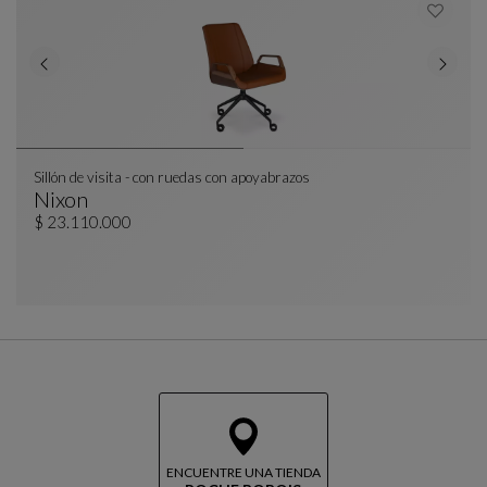
Sillón de visita - con ruedas con apoyabrazos
Nixon
Sillón De Visita - Con Ruedas Con Apoyabrazos
Ver Descripción Completa
$ 23.110.000
ENCUENTRE UNA TIENDA