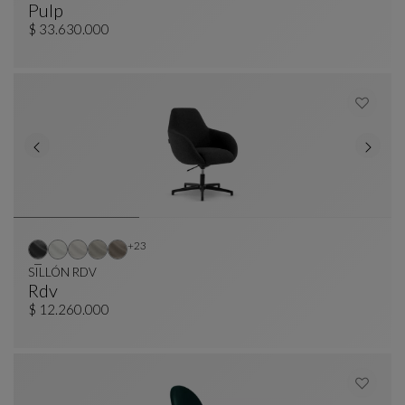
Pulp
Sillón De Oficina
Ver Descripción Completa
$ 33.630.000
Otros colores : 23 colores disponibles
+23
SILLÓN RDV
Rdv
SILLÓN RDV
Ver Descripción Completa
$ 12.260.000