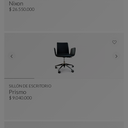
Nixon
Sillón Presidencial
Ver Descripción Completa
$ 26.550.000
SILLÓN DE ESCRITORIO
Prismo
SILLÓN DE ESCRITORIO
Ver Descripción Completa
$ 9.040.000