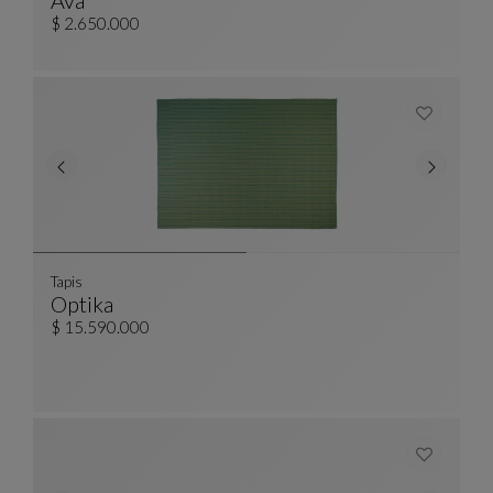
Ava
Bridge
Ver Descripción Completa
$ 2.650.000
Tapis
Optika
Tapis
Ver Descripción Completa
$ 15.590.000