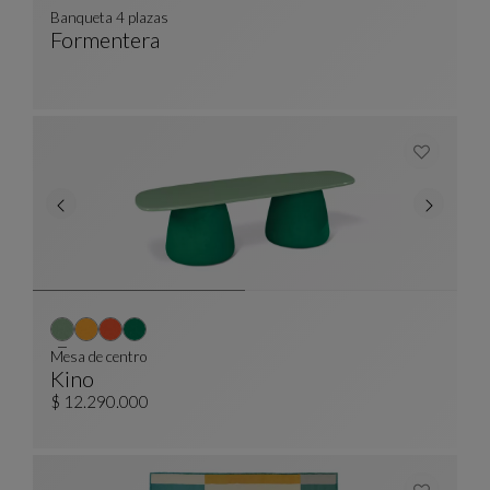
Banqueta 4 plazas
Formentera
Banqueta 4 Plazas
Ver Descripción Completa
Mesa de centro
Kino
Mesa De Centro
Ver Descripción Completa
$ 12.290.000