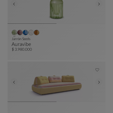
Jarrón Seeds
Auravibe
Jarrón Seeds
Ver Descripción Completa
$ 3.980.000