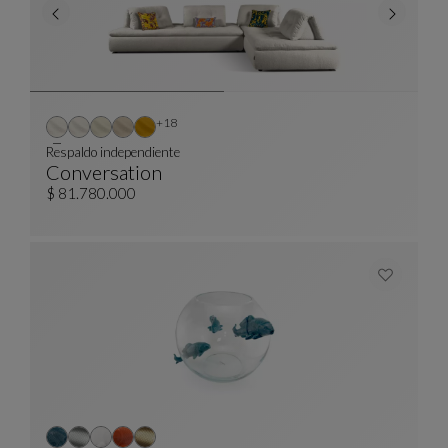
Otros colores : 18 colores disponibles
+18
Respaldo independiente
Conversation
Respaldo Independiente
Ver Descripción Completa
$ 81.780.000