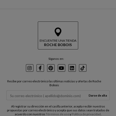
ENCUENTRE UNA TIENDA
ROCHE BOBOIS
Síganos en:
Instagram
Facebook
Pinterest
Youtube
LinkedIn
TikTok
Recibe por correo electrónico las últimas noticias y ofertas de Roche
Bobois
Darse de alta
Al registrar su dirección en el casilla anterior, acepta recibir nuestras
propuestas por correo electrónico y acepta que sus datos sean tratados de
acuerdo con nuestros
Términos de uso
y
Política de privacidad
.