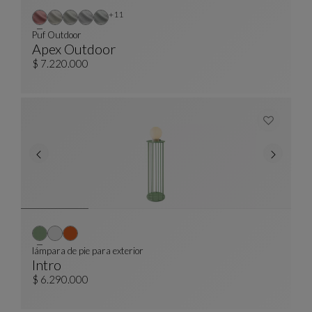
Otros colores : 11 colores disponibles
+11
Puf Outdoor
Apex Outdoor
Puf Outdoor
Ver Descripción Completa
$ 7.220.000
lámpara de pie para exterior
Intro
Lámpara De Pie Para Exterior
Ver Descripción Completa
$ 6.290.000