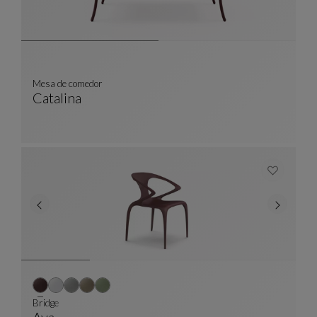
Mesa de comedor
Catalina
Mesa De Comedor
Ver Descripción Completa
Bridge