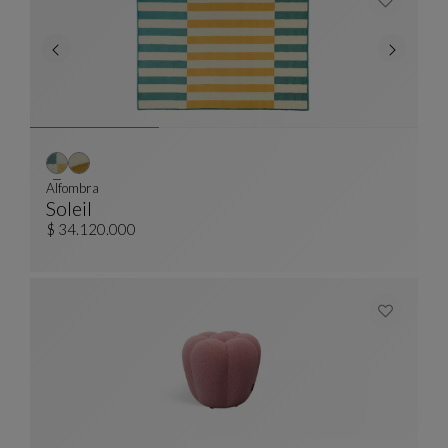
Alfombra
Soleil
Alfombra
Ver Descripción Completa
$ 34.120.000