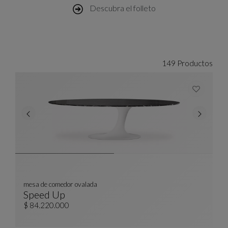
Descubra el folleto
149 Productos
mesa de comedor ovalada
Speed Up
Mesa De Comedor Ovalada
Ver Descripción Completa
$ 84.220.000