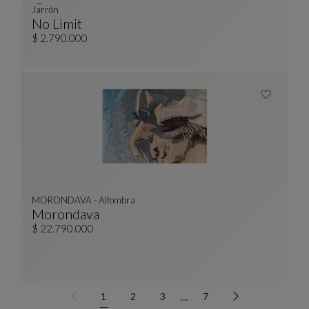
Jarrón
No Limit
Jarrón
Ver Descripción Completa
$ 2.790.000
MORONDAVA - Alfombra
Morondava
MORONDAVA - Alfombra
Ver Descripción Completa
$ 22.790.000
…
1
2
3
7