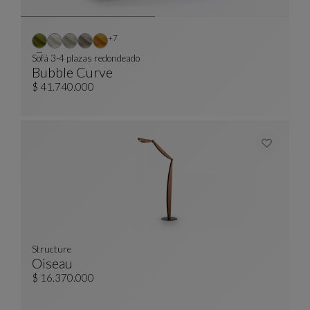
Otros colores : 7 colores disponibles
+7
Sofá 3-4 plazas redondeado
Bubble Curve
Sofá 3-4 Plazas Redondeado
Ver Descripción Completa
$ 41.740.000
Structure
Oiseau
Structure
Ver Descripción Completa
$ 16.370.000