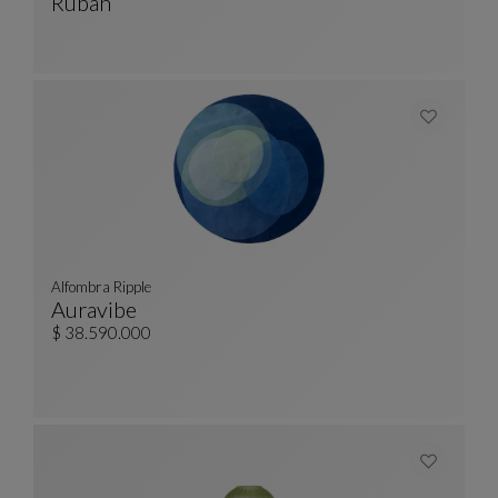
Ruban
Sólo Biblioteca Gm
Ver Descripción Completa
Alfombra Ripple
Auravibe
Alfombra Ripple
Ver Descripción Completa
$ 38.590.000