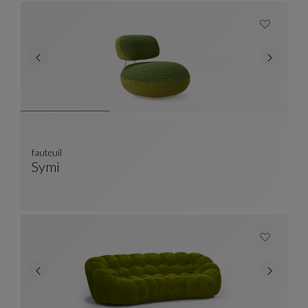
fauteuil
Symi
Fauteuil
Ver Descripción Completa