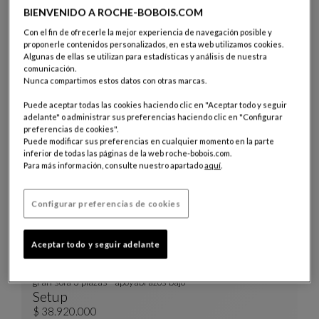
BIENVENIDO A ROCHE-BOBOIS.COM
Con el fin de ofrecerle la mejor experiencia de navegación posible y
Otros colores : 23 colores disponibles
+23
proponerle contenidos personalizados, en esta web utilizamos cookies.
Algunas de ellas se utilizan para estadísticas y análisis de nuestra
Silla
comunicación.
Lana
Nunca compartimos estos datos con otras marcas.
Silla
Ver Descripción Completa
$ 8.960.000
Puede aceptar todas las cookies haciendo clic en "Aceptar todo y seguir
adelante" o administrar sus preferencias haciendo clic en "Configurar
preferencias de cookies".
Puede modificar sus preferencias en cualquier momento en la parte
inferior de todas las páginas de la web roche-bobois.com.
Para más información, consulte nuestro apartado
aquí
.
Configurar preferencias de cookies
Aceptar todo y seguir adelante
Otros colores : 18 colores disponibles
+18
gran sofá 3 plazas - apoyabrazos bajo
Setup
Gran Sofá 3 Plazas - Apoyabrazos Bajo
Ver Descripción Completa
$ 38.920.000