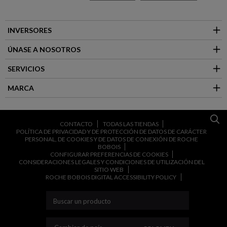
INVERSORES
ÚNASE A NOSOTROS
SERVICIOS
MARCA
CONTACTO
TODAS LAS TIENDAS
POLÍTICA DE PRIVACIDAD Y DE PROTECCIÓN DE DATOS DE CARÁCTER
PERSONAL, DE COOKIES Y DE DATOS DE CONEXIÓN DE ROCHE
BOBOIS
CONFIGURAR PREFERENCIAS DE COOKIES
CONSIDERACIONES LEGALES Y CONDICIONES DE UTILIZACIÓN DEL
SITIO WEB
ROCHE BOBOIS DIGITAL ACCESSIBILITY POLICY