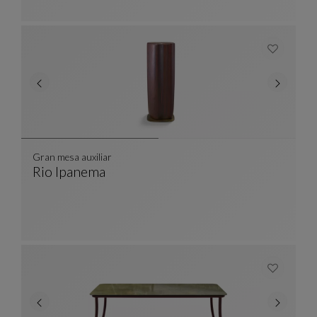
Gran mesa auxiliar
Rio Ipanema
Gran Mesa Auxiliar
Ver Descripción Completa