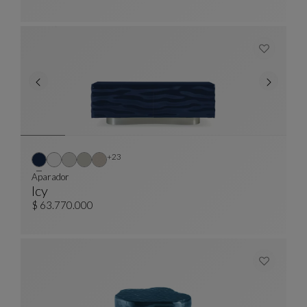
Otros colores : 23 colores disponibles
+23
Aparador
Icy
Aparador
Ver Descripción Completa
$ 63.770.000