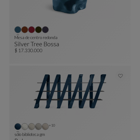
Mesa de centro redonda
Silver Tree Bossa
Mesa De Centro Redonda
Ver Descripción Completa
$ 17.330.000
Otros colores : 10 colores disponibles
+10
sólo biblioteca gm