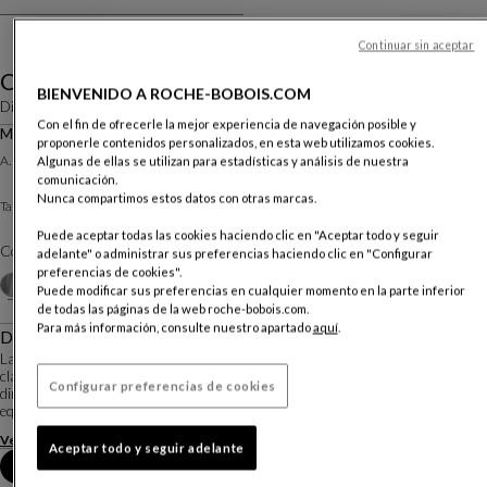
Continuar sin aceptar
Ovni
BIENVENIDO A ROCHE-BOBOIS.COM
Diseño
Vincenzo Maiolino
Con el fin de ofrecerle la mejor experiencia de navegación posible y
Mesa De Centro Ø.90
proponerle contenidos personalizados, en esta web utilizamos cookies.
Otras dimensiones
A. 22 X ∅. 90 Cm
Algunas de ellas se utilizan para estadísticas y análisis de nuestra
comunicación.
Nunca compartimos estos datos con otras marcas.
Aluminio natural
Table Basse :
Puede aceptar todas las cookies haciendo clic en "Aceptar todo y seguir
Color :
Alu vernis naturel
adelante" o administrar sus preferencias haciendo clic en "Configurar
preferencias de cookies".
Otros colores
+3
Puede modificar sus preferencias en cualquier momento en la parte inferior
de todas las páginas de la web roche-bobois.com.
Para más información, consulte nuestro apartado
aquí
.
Descripción
La forma particular del cono de las mesas de centro Ovni, dan la impresión de
clavarse hacia abajo y las finas rayas concéntricas añaden un efecto
Configurar preferencias de cookies
dinámico. La silueta se afina y se prolonga armoniosamente hasta el zócalo, en
equilibrio sobre el disc...
Ver más
Descargar la ficha técnica
Aceptar todo y seguir adelante
Reserva una cita en tienda