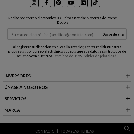
Instagram
Facebook
Pinterest
Youtube
LinkedIn
TikTok
Recibe por correo electrónico las últimas noticias y ofertas de Roche
Bobois
Darse de alta
Al registrar su dirección en el casilla anterior, acepta recibir nuestras
propuestas por correo electrónico y acepta que sus datos sean tratados de
acuerdo con nuestros
Términos de uso
y
Política de privacidad
.
INVERSORES
ÚNASE A NOSOTROS
SERVICIOS
MARCA
CONTACTO
TODAS LAS TIENDAS