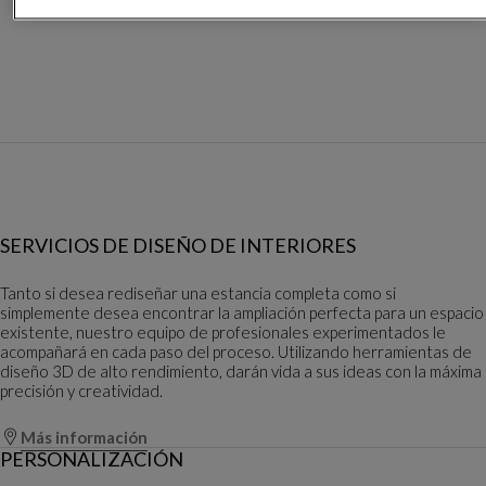
SERVICIOS DE DISEÑO DE INTERIORES
Tanto si desea rediseñar una estancia completa como si
simplemente desea encontrar la ampliación perfecta para un espacio
existente, nuestro equipo de profesionales experimentados le
acompañará en cada paso del proceso. Utilizando herramientas de
diseño 3D de alto rendimiento, darán vida a sus ideas con la máxima
precisión y creatividad.
Más información
PERSONALIZACIÓN