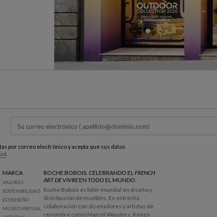
estas por correo electrónico y acepta que sus datos
dad
.
MARCA
ROCHE BOBOIS. CELEBRANDO EL
FRENCH
ART DE VIVRE
EN TODO EL MUNDO.
VALORES
Roche Bobois es líder mundial en diseño y
SOSTENIBILIDAD
distribución de muebles. En estrecha
ECODISEÑO
colaboración con diseñadores y artistas de
MUSEO VIRTUAL
renombre como Marcel Wanders, Kenzo
HISTORIA