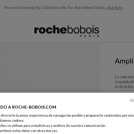
You are browsing the Colombia site.
For the United States,
click here
quí debajo acorde con lo que está buscando)
Ampli
La sobrieda
respaldo d
inclinación
Ver más
Des
Silla - Pa
Co
L. 41 X A. 93
IDO A ROCHE-BOBOIS.COM
e ofrecerle la mejor experiencia de navegación posible y proponerle contenidos persona
lizamos cookies.
Color :
Cac
llas se utilizan para estadísticas y análisis de nuestra comunicación.
rtimos estos datos con otras marcas.