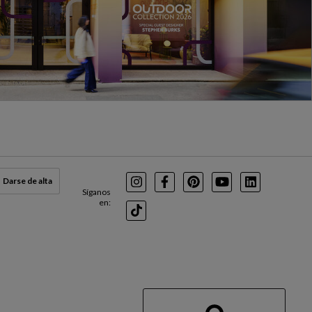
Darse de alta
Instagram
Facebook
Pinterest
Youtube
LinkedIn
Síganos
en:
TikTok