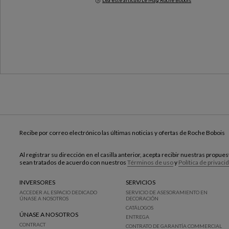
Lea este artículo Le Mag Roche Bobois
Milan Design Week 2026
Recibe por correo electrónico las últimas noticias y ofertas de Roche Bobois
Al registrar su dirección en el casilla anterior, acepta recibir nuestras propu
sean tratados de acuerdo con nuestros
Términos de uso
y
Política de privaci
INVERSORES
SERVICIOS
ACCEDER AL ESPACIO DEDICADO
SERVICIO DE ASESORAMIENTO EN
ÚNASE A NOSOTROS
DECORACIÓN
CATÁLOGOS
ÚNASE A NOSOTROS
ENTREGA
CONTRACT
CONTRATO DE GARANTÍA COMMERCIAL