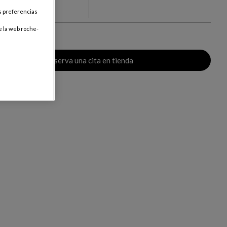
us preferencias
res
.000
e la web roche-
Reserva una cita en tienda