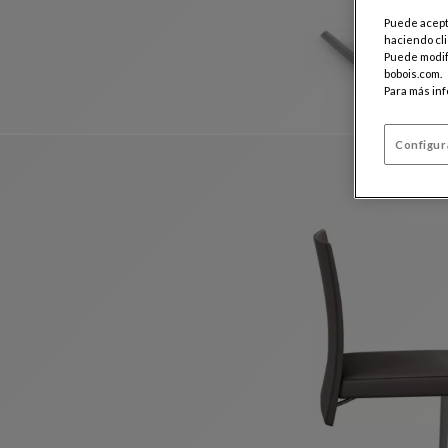
Puede acepta
haciendo cli
Puede modifi
bobois.com.
Para más in
Configur