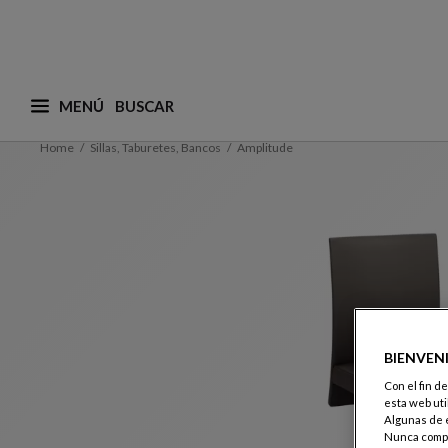
MENÚ
¿Qué está buscando? (adaptamos las sugerencias a
Home
Sillas, Taburetes, Bancos
Amplitude
BIENVEN
Con el fin d
esta web uti
Algunas de e
Nunca compa