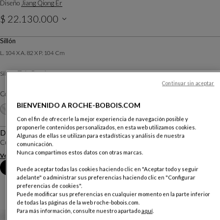
Diseño
Jiang Qiong Er
$ 22.130.000
IVA incluido
Sillón
L. 104 X A. 82 X P. 104 Cm
Tela Bamboo
Sillon :
Otros materiales
Continuar sin aceptar
Color :
Céladon
BIENVENIDO A ROCHE-BOBOIS.COM
Otros colores
+16
Con el fin de ofrecerle la mejor experiencia de navegación posible y
proponerle contenidos personalizados, en esta web utilizamos cookies.
Descripción
Algunas de ellas se utilizan para estadísticas y análisis de nuestra
Cuando el bambú se dobla y se adapta a todos las exigencias de la casa.
comunicación.
Nunca compartimos estos datos con otras marcas.
Ver más
Descargar la ficha técnica
Reserva una cita en tienda
Puede aceptar todas las cookies haciendo clic en "Aceptar todo y seguir
adelante" o administrar sus preferencias haciendo clic en "Configurar
preferencias de cookies".
Puede modificar sus preferencias en cualquier momento en la parte inferior
de todas las páginas de la web roche-bobois.com.
Para más información, consulte nuestro apartado
aquí
.