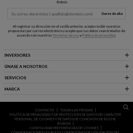
Bobois
Darse de alta
Al registrar su dirección en el casilla anterior, acepta recibir nuestras
propuestas por correo electrónico y acepta que sus datos sean tratados de
acuerdo con nuestros
Términos de uso
y
Política de privacidad
.
INVERSORES
ÚNASE A NOSOTROS
SERVICIOS
MARCA
CONTACTO
TODAS LAS TIENDAS
POLÍTICA DE PRIVACIDAD Y DE PROTECCIÓN DE DATOS DE CARÁCTER
PERSONAL, DE COOKIES Y DE DATOS DE CONEXIÓN DE ROCHE
BOBOIS
CONFIGURAR PREFERENCIAS DE COOKIES
CONSIDERACIONES LEGALES Y CONDICIONES DE UTILIZACIÓN DEL