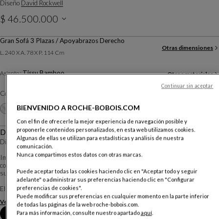
Diseño
David Rockwell
$ 46.500.000
IVA incluido
Gran Sofá 3 Plazas / Apoyabrazos Derecho
Otras dimensiones
L. 240 X A. 78 X P. 114 Cm
Tissu Bamboo
Asiento :
Otros materiales
Continuar sin aceptar
Color :
Nuit
Otros colores
BIENVENIDO A ROCHE-BOBOIS.COM
+16
Con el fin de ofrecerle la mejor experiencia de navegación posible y
proponerle contenidos personalizados, en esta web utilizamos cookies.
Descripción
Algunas de ellas se utilizan para estadísticas y análisis de nuestra
Diseño David Rockwell
comunicación.
Nunca compartimos estos datos con otras marcas.
Imaginada por el reconocido arquitecto estadounidense David Rockwell, esta
colección de sofás, mesas de centro y alfombras revela formas especialmente
Puede aceptar todas las cookies haciendo clic en "Aceptar todo y seguir
suaves y orgánicas.
adelante" o administrar sus preferencias haciendo clic en "Configurar
preferencias de cookies".
El sofá, de líneas fluidas y envolventes, e...
Puede modificar sus preferencias en cualquier momento en la parte inferior
Ver más
Descargar la ficha técnica
de todas las páginas de la web roche-bobois.com.
Para más información, consulte nuestro apartado
aquí
.
Reserva una cita en tienda