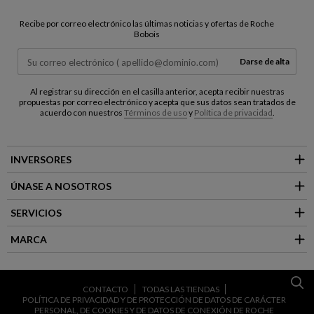
Recibe por correo electrónico las últimas noticias y ofertas de Roche
Bobois
Darse de alta
Al registrar su dirección en el casilla anterior, acepta recibir nuestras
propuestas por correo electrónico y acepta que sus datos sean tratados de
acuerdo con nuestros
Términos de uso
y
Política de privacidad
.
INVERSORES
ÚNASE A NOSOTROS
SERVICIOS
MARCA
CONTACTO
TODAS LAS TIENDAS
POLÍTICA DE PRIVACIDAD Y DE PROTECCIÓN DE DATOS DE CARÁCTER
PERSONAL, DE COOKIES Y DE DATOS DE CONEXIÓN DE ROCHE