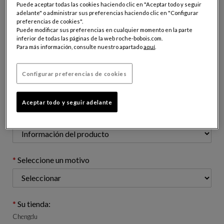
Puede aceptar todas las cookies haciendo clic en "Aceptar todo y seguir
adelante" o administrar sus preferencias haciendo clic en "Configurar
preferencias de cookies".
Dirección email (apellido@dominio.com)
Puede modificar sus preferencias en cualquier momento en la parte
inferior de todas las páginas de la web roche-bobois.com.
Para más información, consulte nuestro apartado
aquí
.
Número de teléfono: (opcional)
Configurar preferencias de cookies
Aceptar todo y seguir adelante
Asunto de su solicitud:
Seleccione un motivo
Su tienda:
Chengdu