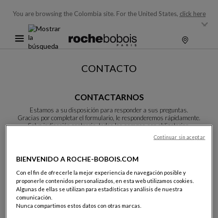
You are browsing the Colombia site.
For the United States,
click here
CONTACTO
CONTACTARNOS
Estamos a su disposición para responder a sus preguntas.
Gracias por completar el formulario, le responderemos rápidamente.
Salvo indicación contraria, todos los campos son obligatorios.
Continuar sin aceptar
Apellidos:
BIENVENIDO A ROCHE-BOBOIS.COM
Con el fin de ofrecerle la mejor experiencia de navegación posible y
proponerle contenidos personalizados, en esta web utilizamos cookies.
Algunas de ellas se utilizan para estadísticas y análisis de nuestra
comunicación.
Nombre:
Nunca compartimos estos datos con otras marcas.