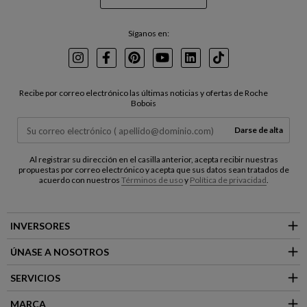
Síganos en:
Instagram
Facebook
Pinterest
Youtube
LinkedIn
TikTok
Recibe por correo electrónico las últimas noticias y ofertas de Roche
Bobois
Darse de alta
Al registrar su dirección en el casilla anterior, acepta recibir nuestras
propuestas por correo electrónico y acepta que sus datos sean tratados de
acuerdo con nuestros
Términos de uso
y
Política de privacidad
.
INVERSORES
ÚNASE A NOSOTROS
SERVICIOS
MARCA