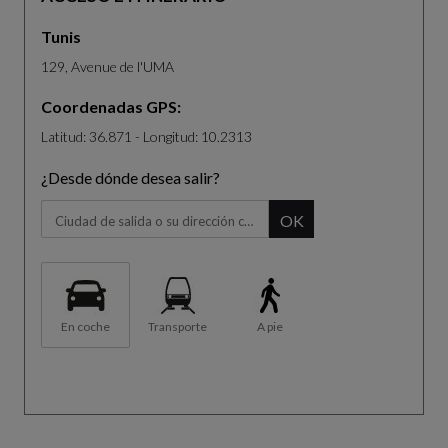
Tunis
129, Avenue de l'UMA
Coordenadas GPS:
Latitud: 36.871 - Longitud: 10.2313
¿Desde dónde desea salir?
Cuando empiece a escribir, aparecerá el panel de sugerencias. U
OK
En coche
Transporte
A pie
El mapa no es totalmente compatible con el uso de un lector de p
P
a
V
g
o