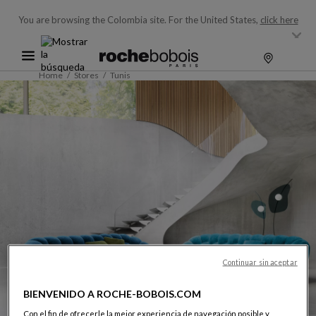
You are browsing the Colombia site.
For the United States,
click here
Home
Stores
Tunis
Continuar sin aceptar
BIENVENIDO A ROCHE-BOBOIS.COM
Con el fin de ofrecerle la mejor experiencia de navegación posible y