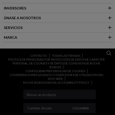
INVERSORES
ÚNASE A NOSOTROS
SERVICIOS
MARCA
CONTACTO
TODAS LAS TIENDAS
POLÍTICA DE PRIVACIDAD Y DE PROTECCIÓN DE DATOS DE CARÁCTER
PERSONAL, DE COOKIES Y DE DATOS DE CONEXIÓN DE ROCHE
BOBOIS
CONFIGURAR PREFERENCIAS DE COOKIES
CONSIDERACIONES LEGALES Y CONDICIONES DE UTILIZACIÓN DEL
SITIO WEB
ROCHE BOBOIS DIGITAL ACCESSIBILITY POLICY
CAMBIAR DE PAÍS
Cambiar de país
COLOMBIA