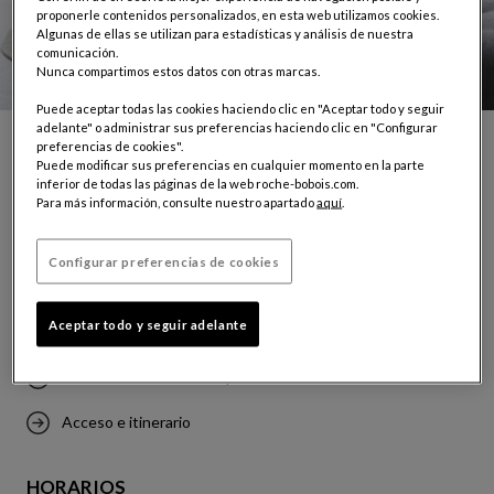
proponerle contenidos personalizados, en esta web utilizamos cookies.
Algunas de ellas se utilizan para estadísticas y análisis de nuestra
comunicación.
Nunca compartimos estos datos con otras marcas.
Puede aceptar todas las cookies haciendo clic en "Aceptar todo y seguir
adelante" o administrar sus preferencias haciendo clic en "Configurar
preferencias de cookies".
Puede modificar sus preferencias en cualquier momento en la parte
TUNIS
inferior de todas las páginas de la web roche-bobois.com.
Para más información, consulte nuestro apartado
aquí
.
129, Avenue de l'UMA
2036 Tunis
Configurar preferencias de cookies
Tel.: (+216) 70 948 420
Aceptar todo y seguir adelante
Pedir cita en esta tienda
Contactar con la tienda por email
Acceso e itinerario
HORARIOS