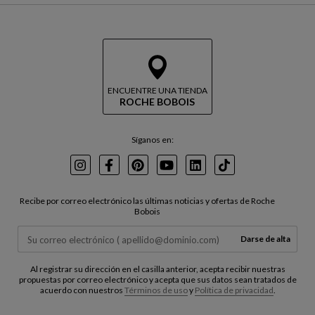
a
l
r
v
c
e
o
r
n
a
l
t
a
r
ENCUENTRE UNA TIENDA
t
ROCHE BOBOIS
á
a
s
r
j
Síganos en:
e
t
Instagram
Facebook
Pinterest
Youtube
LinkedIn
TikTok
a
Recibe por correo electrónico las últimas noticias y ofertas de Roche
Bobois
Darse de alta
Al registrar su dirección en el casilla anterior, acepta recibir nuestras
propuestas por correo electrónico y acepta que sus datos sean tratados de
acuerdo con nuestros
Términos de uso
y
Política de privacidad
.