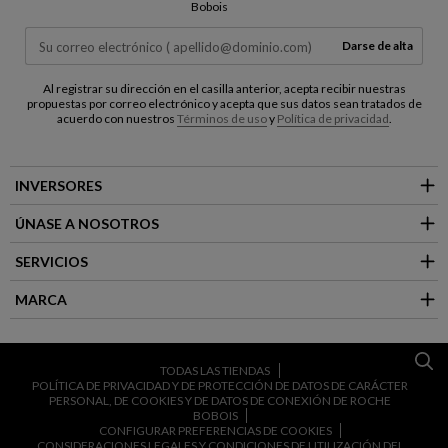
Bobois
Darse de alta
Al registrar su dirección en el casilla anterior, acepta recibir nuestras
propuestas por correo electrónico y acepta que sus datos sean tratados de
acuerdo con nuestros
Términos de uso
y
Política de privacidad
.
INVERSORES
ÚNASE A NOSOTROS
SERVICIOS
MARCA
TODAS LAS TIENDAS
POLÍTICA DE PRIVACIDAD Y DE PROTECCIÓN DE DATOS DE CARÁCTER
PERSONAL, DE COOKIES Y DE DATOS DE CONEXIÓN DE ROCHE
BOBOIS
CONFIGURAR PREFERENCIAS DE COOKIES
CONSIDERACIONES LEGALES Y CONDICIONES DE UTILIZACIÓN DEL