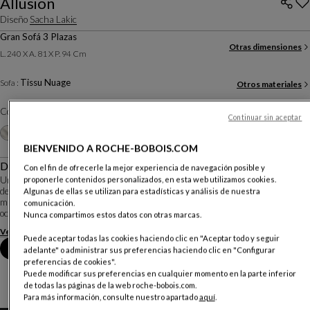
Allusion
Diseño
Sacha Lakic
Gran Sofá 3 Plazas
Otras dimensiones
L. 240 X A. 81 X P. 94 Cm
Tissu Nuage
Sofa :
Otros materiales
Color :
Ecru
Continuar sin aceptar
Otros colores
+13
BIENVENIDO A ROCHE-BOBOIS.COM
Descripción
Con el fin de ofrecerle la mejor experiencia de navegación posible y
Un sofá tan elegante por delante como por detrás, acompañado de cojines
proponerle contenidos personalizados, en esta web utilizamos cookies.
decorativos con estampados muy 'couture'. Su diseño permite una instalación
Algunas de ellas se utilizan para estadísticas y análisis de nuestra
muy estética en medio de una estancia. Con su poca profundidad, este modelo
comunicación.
ocupa un espacio mínimo qu...
Nunca compartimos estos datos con otras marcas.
Ver más
Descargar la ficha técnica
Puede aceptar todas las cookies haciendo clic en "Aceptar todo y seguir
Reserva una cita en tienda
adelante" o administrar sus preferencias haciendo clic en "Configurar
preferencias de cookies".
Puede modificar sus preferencias en cualquier momento en la parte inferior
de todas las páginas de la web roche-bobois.com.
Para más información, consulte nuestro apartado
aquí
.