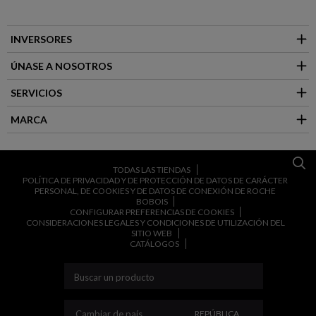
INVERSORES
ÚNASE A NOSOTROS
SERVICIOS
MARCA
TODAS LAS TIENDAS
POLÍTICA DE PRIVACIDAD Y DE PROTECCIÓN DE DATOS DE CARÁCTER
PERSONAL, DE COOKIES Y DE DATOS DE CONEXIÓN DE ROCHE
BOBOIS
CONFIGURAR PREFERENCIAS DE COOKIES
CONSIDERACIONES LEGALES Y CONDICIONES DE UTILIZACIÓN DEL
SITIO WEB
CATÁLOGOS
CAMBIAR DE PAÍS
Cambiar de país
REPÚBLICA