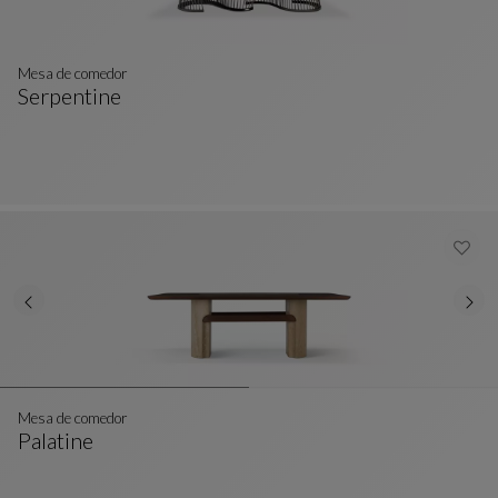
Mesa de comedor
Serpentine
Mesa De Comedor
Ver Descripción Completa
Mesa de comedor
Palatine
Mesa De Comedor
Ver Descripción Completa