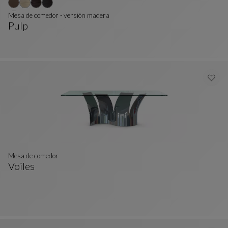
Mesa de comedor - versión madera
Pulp
Mesa De Comedor - Versión Madera
Ver Descripción Completa
Mesa de comedor
Voiles
Mesa De Comedor
Ver Descripción Completa