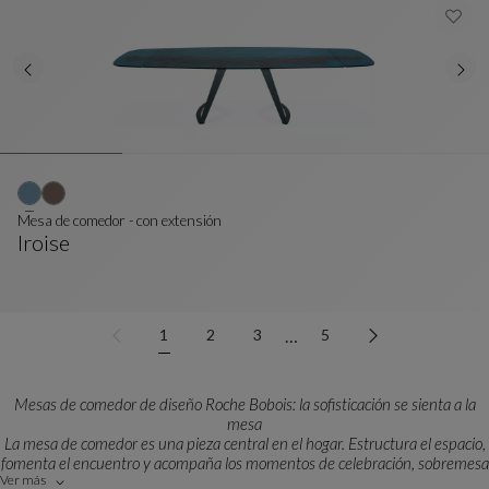
Mesa de comedor - con extensión
Iroise
Mesa De Comedor - Con Extensión
Ver Descripción Completa
…
1
2
3
5
Mesas de comedor de diseño Roche Bobois: la sofisticación se sienta a la
mesa
La mesa de comedor es una pieza central en el hogar. Estructura el espacio,
fomenta el encuentro y acompaña los momentos de celebración, sobremesa
Ver más
y convivencia.