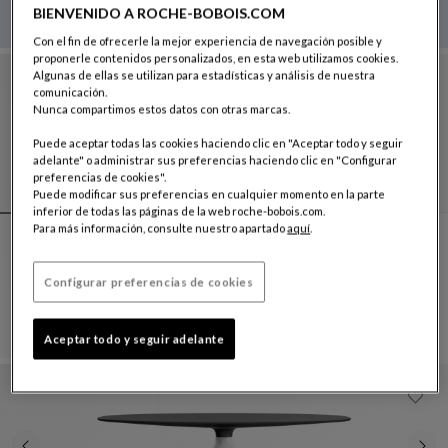
Descubrir
BIENVENIDO A ROCHE-BOBOIS.COM
Con el fin de ofrecerle la mejor experiencia de navegación posible y
proponerle contenidos personalizados, en esta web utilizamos cookies.
Algunas de ellas se utilizan para estadísticas y análisis de nuestra
comunicación.
Nunca compartimos estos datos con otras marcas.
Puede aceptar todas las cookies haciendo clic en "Aceptar todo y seguir
adelante" o administrar sus preferencias haciendo clic en "Configurar
preferencias de cookies".
Puede modificar sus preferencias en cualquier momento en la parte
inferior de todas las páginas de la web roche-bobois.com.
Para más información, consulte nuestro apartado
aquí
.
mesa de comedor redonda
Configurar preferencias de cookies
Aqua
Mesa De Comedor Redonda
Ver Descripción Completa
Aceptar todo y seguir adelante