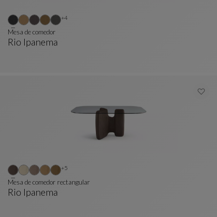
Otros colores : 4 colores disponibles
+4
Mesa de comedor
Rio Ipanema
Mesa De Comedor
Ver Descripción Completa
Otros colores : 5 colores disponibles
+5
Mesa de comedor rectangular
Rio Ipanema
Mesa De Comedor Rectangular
Ver Descripción Completa