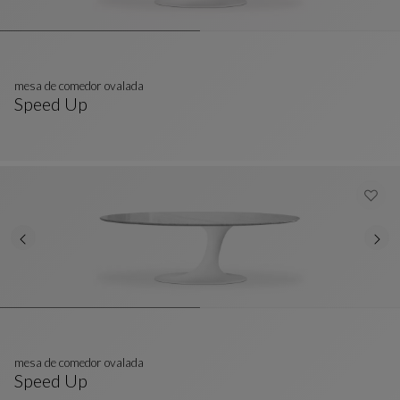
mesa de comedor ovalada
Speed Up
Mesa De Comedor Ovalada
Ver Descripción Completa
mesa de comedor ovalada
Speed Up