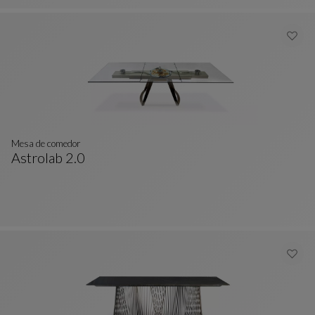
Mesa de comedor
Astrolab 2.0
Mesa De Comedor
Ver Descripción Completa