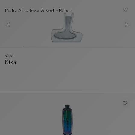
Pedro Almodóvar & Roche Bobois
Vase
Kika
Vase
Ver Descripción Completa