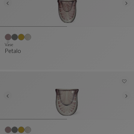
Vase
Petalo
Vase
Ver Descripción Completa