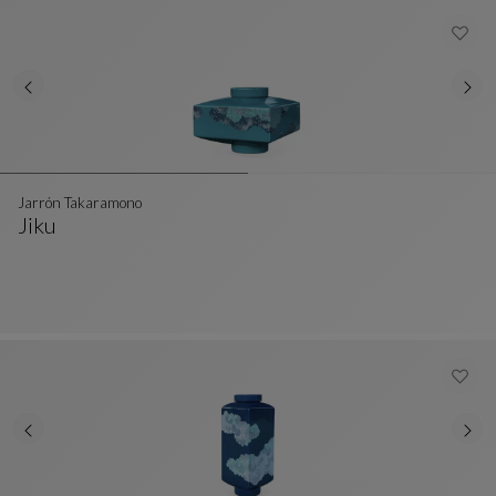
Jarrón Takaramono
Jiku
Jarrón Takaramono
Ver Descripción Completa