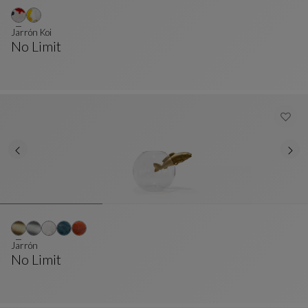
Jarrón Koi
No Limit
Jarrón Koi
Ver Descripción Completa
Jarrón
No Limit
Jarrón
Ver Descripción Completa