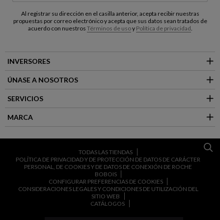
Al registrar su dirección en el casilla anterior, acepta recibir nuestras
propuestas por correo electrónico y acepta que sus datos sean tratados de
acuerdo con nuestros
Términos de uso
y
Política de privacidad
.
INVERSORES
ÚNASE A NOSOTROS
SERVICIOS
MARCA
TODAS LAS TIENDAS
POLÍTICA DE PRIVACIDAD Y DE PROTECCIÓN DE DATOS DE CARÁCTER
PERSONAL, DE COOKIES Y DE DATOS DE CONEXIÓN DE ROCHE
BOBOIS
CONFIGURAR PREFERENCIAS DE COOKIES
CONSIDERACIONES LEGALES Y CONDICIONES DE UTILIZACIÓN DEL
SITIO WEB
CATÁLOGOS