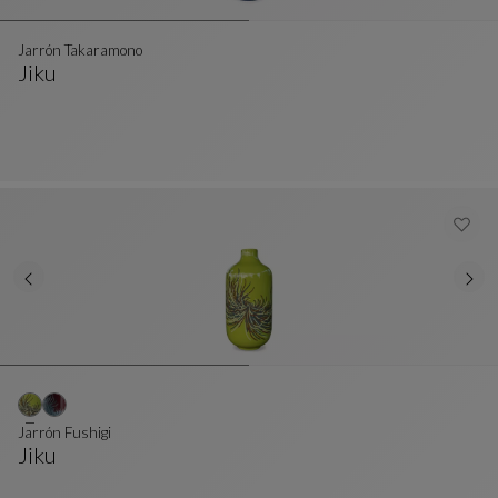
Jarrón Takaramono
Jiku
Jarrón Takaramono
Ver Descripción Completa
Jarrón Fushigi
Jiku
Jarrón Fushigi
Ver Descripción Completa