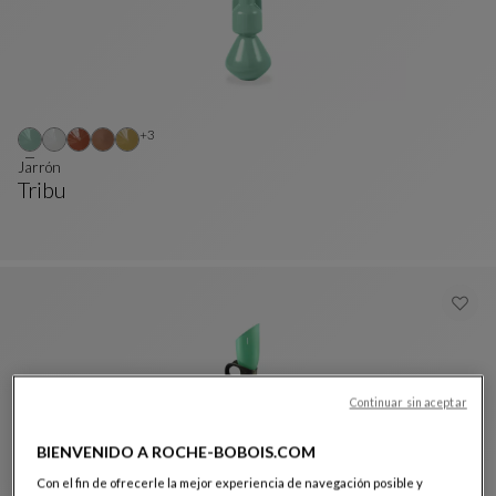
Otros colores : 3 colores disponibles
+3
Jarrón
Tribu
Jarrón
Ver Descripción Completa
Continuar sin aceptar
BIENVENIDO A ROCHE-BOBOIS.COM
Con el fin de ofrecerle la mejor experiencia de navegación posible y