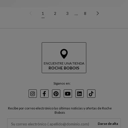
…
1
2
3
8
ENCUENTRE UNA TIENDA
ROCHE BOBOIS
Síganos en:
Instagram
Facebook
Pinterest
Youtube
LinkedIn
TikTok
Recibe por correo electrónico las últimas noticias y ofertas de Roche
Bobois
Darse de alta