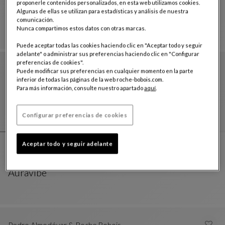
proponerle contenidos personalizados, en esta web utilizamos cookies.
Jarrón
Algunas de ellas se utilizan para estadísticas y análisis de nuestra
Moebius
comunicación.
Jarrón
Ver Descripción Completa
Nunca compartimos estos datos con otras marcas.
Puede aceptar todas las cookies haciendo clic en "Aceptar todo y seguir
adelante" o administrar sus preferencias haciendo clic en "Configurar
preferencias de cookies".
Puede modificar sus preferencias en cualquier momento en la parte
inferior de todas las páginas de la web roche-bobois.com.
Para más información, consulte nuestro apartado
aquí
.
Configurar preferencias de cookies
Aceptar todo y seguir adelante
Jarrón Seeds
Auravibe
Jarrón Seeds
Ver Descripción Completa