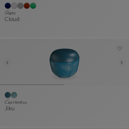
Objeto
Cloud
Objeto
Ver Descripción Completa
Caja Himitsu
Jiku
Caja Himitsu
Ver Descripción Completa