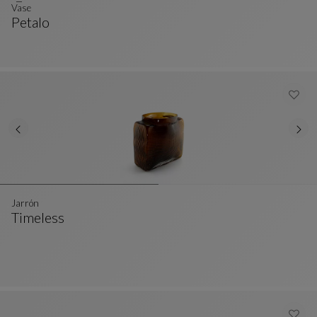
Vase
Petalo
Vase
Ver Descripción Completa
Jarrón
Timeless
Jarrón
Ver Descripción Completa