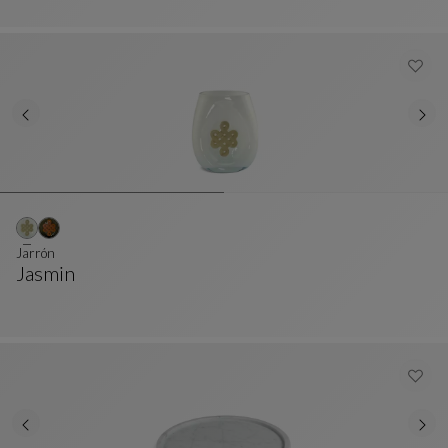
Jarrón
Jasmin
Jarrón
Ver Descripción Completa