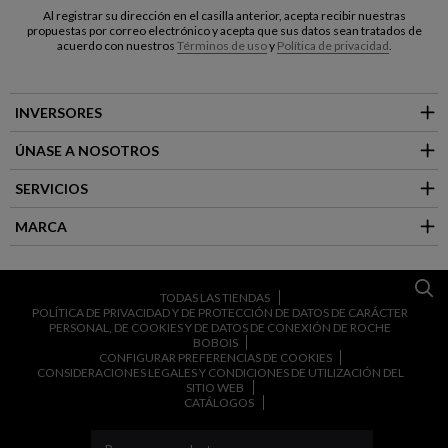
Al registrar su dirección en el casilla anterior, acepta recibir nuestras
propuestas por correo electrónico y acepta que sus datos sean tratados de
acuerdo con nuestros
Términos de uso
y
Política de privacidad
.
INVERSORES
ÚNASE A NOSOTROS
SERVICIOS
MARCA
TODAS LAS TIENDAS
POLÍTICA DE PRIVACIDAD Y DE PROTECCIÓN DE DATOS DE CARÁCTER
PERSONAL, DE COOKIES Y DE DATOS DE CONEXIÓN DE ROCHE
BOBOIS
CONFIGURAR PREFERENCIAS DE COOKIES
CONSIDERACIONES LEGALES Y CONDICIONES DE UTILIZACIÓN DEL
SITIO WEB
CATÁLOGOS