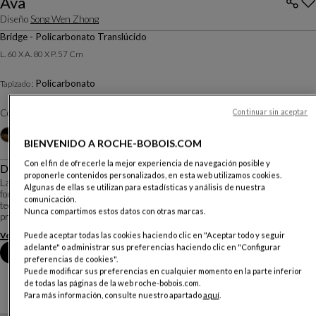
Ava
Diseño
Song Wen Zhong
Bridge - Policarbonato Translúcido
L. 60 X A. 80 X P. 57 Cm
Policarbonato
Tapizado :
Color :
Cristal
Continuar sin aceptar
Otros colores
+4
BIENVENIDO A ROCHE-BOBOIS.COM
Con el fin de ofrecerle la mejor experiencia de navegación posible y
Descripción
proponerle contenidos personalizados, en esta web utilizamos cookies.
La silla Ava sintetiza la inspiración de un dragón mítico reencarnado bajo la
Algunas de ellas se utilizan para estadísticas y análisis de nuestra
forma de un sillón de la dinastía Ming y la perfección de un objeto de alta
comunicación.
tecnología. Ha sido imaginada por Song Wen Zhong, joven diseñador chino
Nunca compartimos estos datos con otras marcas.
premiado por el Roche B...
Ver más
Descargar la ficha técnica
Puede aceptar todas las cookies haciendo clic en "Aceptar todo y seguir
adelante" o administrar sus preferencias haciendo clic en "Configurar
Reserva una cita en tienda
preferencias de cookies".
Puede modificar sus preferencias en cualquier momento en la parte inferior
de todas las páginas de la web roche-bobois.com.
Para más información, consulte nuestro apartado
aquí
.