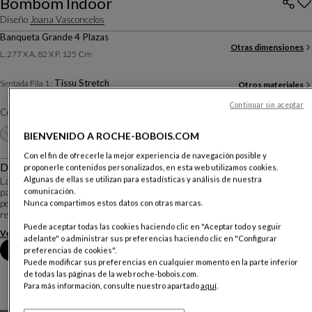
Bombom Indoor
Diseño
Joana Vasconcelos
Banqueta Grande 4 Plazas
Otras dimensiones
L. 277 X A. 82 X P. 125 Cm
Tissu Stretch
Sentada Fila 1 :
Otros materiales
Continuar sin aceptar
Color :
Rubino
Personalizar
+10
BIENVENIDO A ROCHE-BOBOIS.COM
Con el fin de ofrecerle la mejor experiencia de navegación posible y
Descripción
proponerle contenidos personalizados, en esta web utilizamos cookies.
Algunas de ellas se utilizan para estadísticas y análisis de nuestra
La artista portuguesa Joana Vasconcelos ha diseñado la colección Bombom
comunicación.
para Roche Bobois. Una línea de asientos de formas atrevidas y exuberantes,
pensada tanto para interior como para exterior. Las líneas de estos módulos
Nunca compartimos estos datos con otras marcas.
recuerdan las formas fluid...
Puede aceptar todas las cookies haciendo clic en "Aceptar todo y seguir
Ver más
Descargar la ficha técnica
adelante" o administrar sus preferencias haciendo clic en "Configurar
Reserva una cita en tienda
preferencias de cookies".
Puede modificar sus preferencias en cualquier momento en la parte inferior
de todas las páginas de la web roche-bobois.com.
Para más información, consulte nuestro apartado
aquí
.