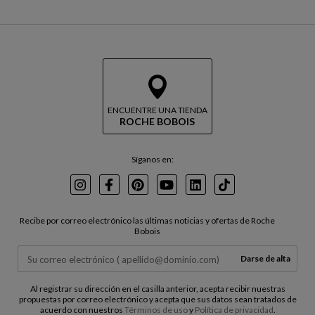
ENCUENTRE UNA TIENDA
ROCHE BOBOIS
Síganos en:
Instagram
Facebook
Pinterest
Youtube
LinkedIn
TikTok
Recibe por correo electrónico las últimas noticias y ofertas de Roche
Bobois
Darse de alta
Al registrar su dirección en el casilla anterior, acepta recibir nuestras
propuestas por correo electrónico y acepta que sus datos sean tratados de
acuerdo con nuestros
Términos de uso
y
Política de privacidad
.