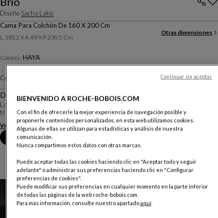
Brio
Diseño
Sacha Lakic
Cama Para Colchón De 160 X 200 Cm
Otras dimensiones
L. 183.2 X A. 89 X P. 230.5 Cm
HAYA
Colores :
Continuar sin aceptar
Color :
AMANDE
Otros colores
Descripción
BIENVENIDO A ROCHE-BOBOIS.COM
La estética de la colección Brio es contemporánea y elegante: la sección
triangular de las piezas de haya sólida le confiere una fluidez aerodinámica.
Con el fin de ofrecerle la mejor experiencia de navegación posible y
proponerle contenidos personalizados, en esta web utilizamos cookies.
Ver más
Descargar la ficha técnica
Algunas de ellas se utilizan para estadísticas y análisis de nuestra
Reserva una cita en tienda
comunicación.
Nunca compartimos estos datos con otras marcas.
Puede aceptar todas las cookies haciendo clic en "Aceptar todo y seguir
adelante" o administrar sus preferencias haciendo clic en "Configurar
preferencias de cookies".
Puede modificar sus preferencias en cualquier momento en la parte inferior
de todas las páginas de la web roche-bobois.com.
Para más información, consulte nuestro apartado
aquí
.