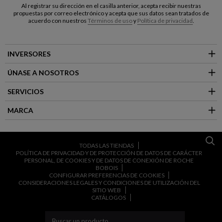
Al registrar su dirección en el casilla anterior, acepta recibir nuestras
propuestas por correo electrónico y acepta que sus datos sean tratados de
acuerdo con nuestros
Términos de uso
y
Política de privacidad
.
INVERSORES
ÚNASE A NOSOTROS
SERVICIOS
MARCA
TODAS LAS TIENDAS
POLÍTICA DE PRIVACIDAD Y DE PROTECCIÓN DE DATOS DE CARÁCTER
PERSONAL, DE COOKIES Y DE DATOS DE CONEXIÓN DE ROCHE
BOBOIS
CONFIGURAR PREFERENCIAS DE COOKIES
CONSIDERACIONES LEGALES Y CONDICIONES DE UTILIZACIÓN DEL
SITIO WEB
CATÁLOGOS