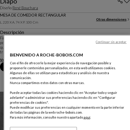
Diapo
Diseño
René Bouchara
MESA DE COMEDOR RECTANGULAR
Otras dimensiones
L. 220 X A. 74 X P. 100 Cm
Descripción
Firmado por René Bouchara, Diapo es una mesa toda cristal. El pie, desvelado
Continuar sin aceptar
por la limpieza en extra-claro, es un ensamblado de piezas de cristal encoladas,
que aparece como una escultura abstracta. Un juego de tintes, de reflejos y de
transparencia...
BIENVENIDO A ROCHE-BOBOIS.COM
Ver más
Descargar la ficha técnica
Con el fin de ofrecerle la mejor experiencia de navegación posible y
Reserva una cita en tienda
proponerle contenidos personalizados, en esta web utilizamos cookies.
Algunas de ellas se utilizan para estadísticas y análisis de nuestra
comunicación.
Nunca compartimos estos datos con otras marcas.
Puede aceptar todas las cookies haciendo clic en "Aceptar todo y seguir
adelante" o administrar sus preferencias haciendo clic en "Configurar
preferencias de cookies".
Puede modificar sus preferencias en cualquier momento en la parte inferior
de todas las páginas de la web roche-bobois.com.
Para más información, consulte nuestro apartado
aquí
.