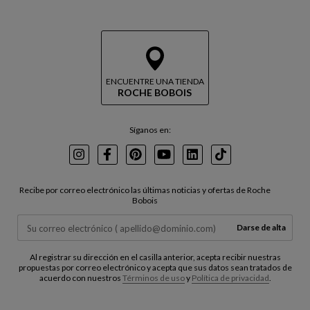
ENCUENTRE UNA TIENDA
ROCHE BOBOIS
Síganos en:
Instagram
Facebook
Pinterest
Youtube
LinkedIn
TikTok
Recibe por correo electrónico las últimas noticias y ofertas de Roche
Bobois
Darse de alta
Al registrar su dirección en el casilla anterior, acepta recibir nuestras
propuestas por correo electrónico y acepta que sus datos sean tratados de
acuerdo con nuestros
Términos de uso
y
Política de privacidad
.