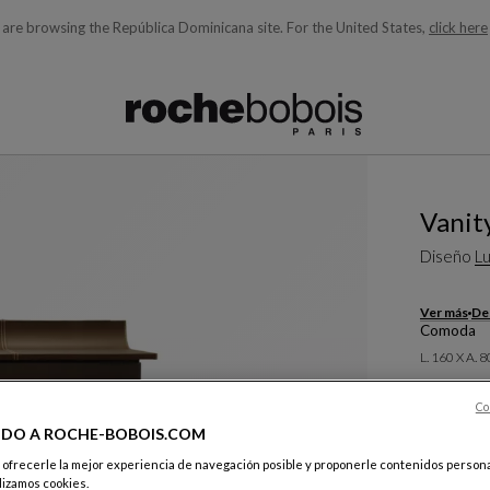
 are browsing the República Dominicana site.
For the United States,
click here
quí debajo acorde con lo que está buscando)
Vanit
Diseño
Lu
Ver más
Des
Comoda
L. 160 X A. 
Co
IDO A ROCHE-BOBOIS.COM
e ofrecerle la mejor experiencia de navegación posible y proponerle contenidos persona
lizamos cookies.