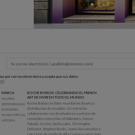
estas por correo electrónico y acepta que sus datos
dad
.
MARCA
ROCHE BOBOIS. CELEBRANDO EL
FRENCH
ART DE VIVRE
EN TODO EL MUNDO.
VALORES
Roche Bobois es líder mundial en diseño y
SOSTENIBILIDAD
distribución de muebles. En estrecha
ECODISEÑO
colaboración con diseñadores y artistas de
MUSEO VIRTUAL
renombre como Marcel Wanders, Kenzo
HISTORIA
Takada, Ora Ito, Sacha Lakic, Christophe
Delcourt, Stephen Burks, Joana Vasconcelos y
con casas de moda de Alta Costura como Jean