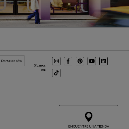
Darse de alta
Instagram
Facebook
Pinterest
Youtube
LinkedIn
Síganos
en:
TikTok
ENCUENTRE UNA TIENDA