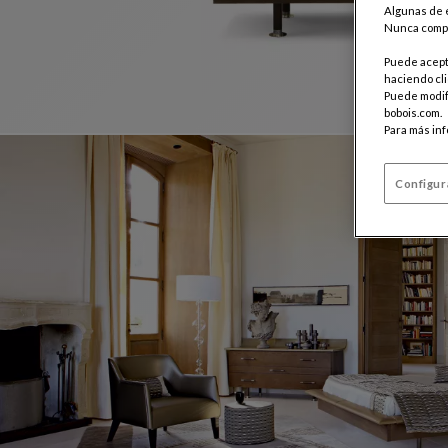
Algunas de e
Nunca compa
Puede acepta
haciendo cli
Puede modifi
bobois.com.
Para más in
Configur