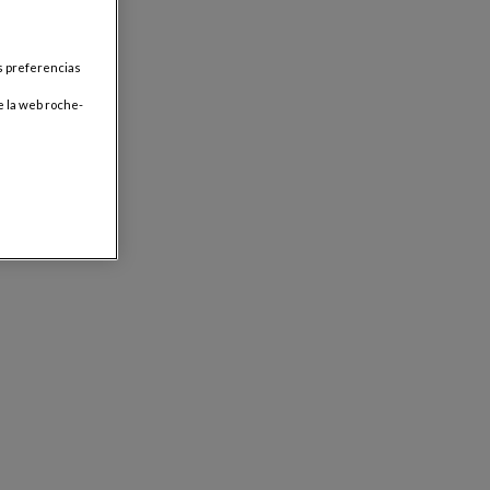
us preferencias
e la web roche-