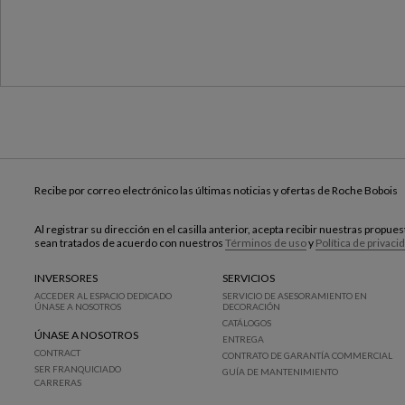
Recibe por correo electrónico las últimas noticias y ofertas de Roche Bobois
Al registrar su dirección en el casilla anterior, acepta recibir nuestras propu
sean tratados de acuerdo con nuestros
Términos de uso
y
Política de privaci
INVERSORES
SERVICIOS
ACCEDER AL ESPACIO DEDICADO
SERVICIO DE ASESORAMIENTO EN
ÚNASE A NOSOTROS
DECORACIÓN
CATÁLOGOS
ÚNASE A NOSOTROS
ENTREGA
CONTRACT
CONTRATO DE GARANTÍA COMMERCIAL
SER FRANQUICIADO
GUÍA DE MANTENIMIENTO
CARRERAS