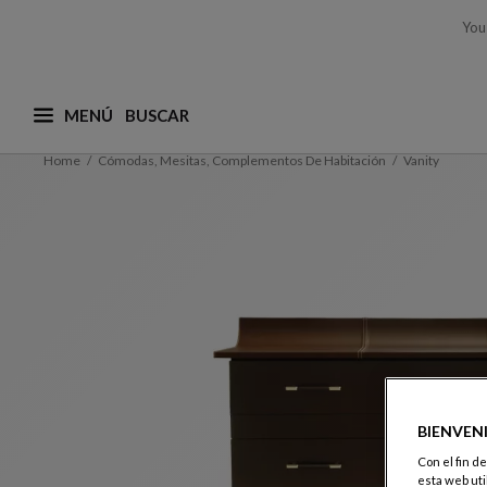
You
MENÚ
¿Qué está buscando? (adaptamos las sugerencias a
Home
Cómodas, Mesitas, Complementos De Habitación
Vanity
BIENVEN
Con el fin d
esta web uti