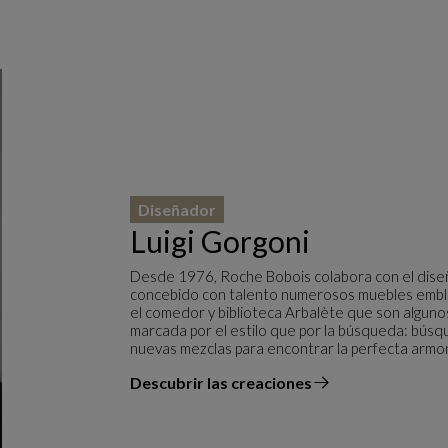
Diseñador
Luigi Gorgoni
Desde 1976, Roche Bobois colabora con el diseña
concebido con talento numerosos muebles emblem
el comedor y biblioteca Arbalète que son alguno
marcada por el estilo que por la búsqueda: búsq
nuevas mezclas para encontrar la perfecta armon
Descubrir las creaciones
el diseñador