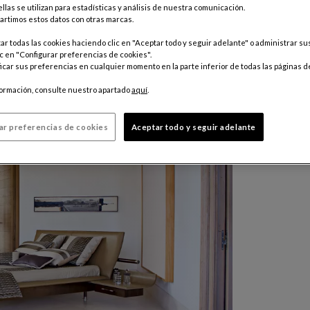
llas se utilizan para estadísticas y análisis de nuestra comunicación.
rtimos estos datos con otras marcas.
r todas las cookies haciendo clic en "Aceptar todo y seguir adelante" o administrar s
c en "Configurar preferencias de cookies".
car sus preferencias en cualquier momento en la parte inferior de todas las páginas d
formación, consulte nuestro apartado
aquí
.
ar preferencias de cookies
Aceptar todo y seguir adelante