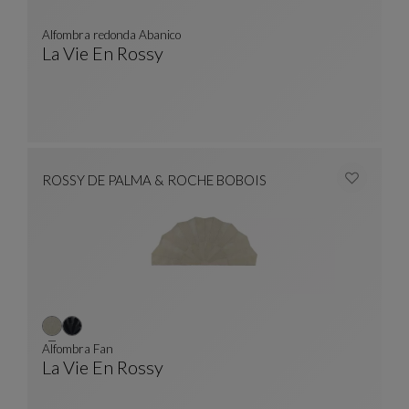
Alfombra redonda Abanico
La Vie En Rossy
Alfombra Redonda Abanico
Ver Descripción Completa
ROSSY DE PALMA & ROCHE BOBOIS
Alfombra Fan
La Vie En Rossy
Alfombra Fan
Ver Descripción Completa