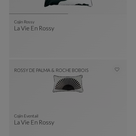
Cojín Rossy
La Vie En Rossy
Cojín Rossy
Ver Descripción Completa
ROSSY DE PALMA & ROCHE BOBOIS
Cojín Eventail
La Vie En Rossy
Cojín Eventail
Ver Descripción Completa