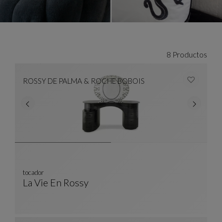
Rossy de Palma & Roche Bobois
8 Productos
ROSSY DE PALMA & ROCHE BOBOIS
tocador
La Vie En Rossy
Tocador
Ver Descripción Completa