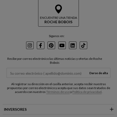
ENCUENTRE UNA TIENDA
ROCHE BOBOIS
Síganos en:
Instagram
Facebook
Pinterest
Youtube
LinkedIn
TikTok
Recibe por correo electrónico las últimas noticias y ofertas de Roche
Bobois
Darse de alta
Al registrar su dirección en el casilla anterior, acepta recibir nuestras
propuestas por correo electrónico y acepta que sus datos sean tratados de
acuerdo con nuestros
Términos de uso
y
Política de privacidad
.
INVERSORES