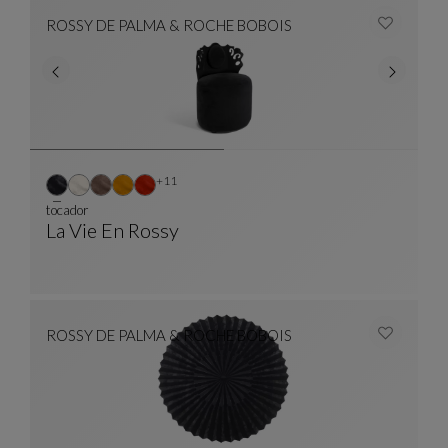
ROSSY DE PALMA & ROCHE BOBOIS
Otros colores : 11 colores disponibles
+11
tocador
La Vie En Rossy
Tocador
Ver Descripción Completa
ROSSY DE PALMA & ROCHE BOBOIS