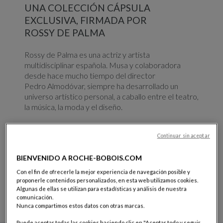
UNA COLECCIÓN CÁPSULA
EXCLUSIVA, FIRMADA POR
ROSSY DE PALMA
Rossy de Palma es una actriz y artista
multidisciplinar española. Musa y colaboradora
desde hace mucho tiempo del director
Pedro Almodóvar, siempre ha desarrollado un
universo artístico personal, a caballo entre el teatro,
la música, la moda y el diseño.
Para Roche Bobois, firma una colección cápsula
Continuar sin aceptar
audaz y singular, que refleja su estilo, su universo
artístico y su formidable energía creativa.
BIENVENIDO A ROCHE-BOBOIS.COM
Con el fin de ofrecerle la mejor experiencia de navegación posible y
Descubrir la colección
proponerle contenidos personalizados, en esta web utilizamos cookies.
Algunas de ellas se utilizan para estadísticas y análisis de nuestra
comunicación.
Nunca compartimos estos datos con otras marcas.
Puede aceptar todas las cookies haciendo clic en "Aceptar todo y seguir