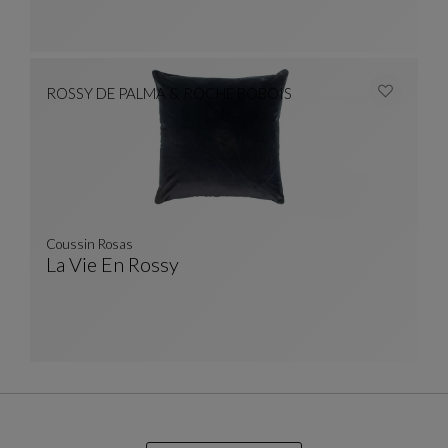
ROSSY DE PALMA & ROCHE BOBOIS
Coussin Rosas
La Vie En Rossy
Coussin Rosas
Ver Descripción Completa