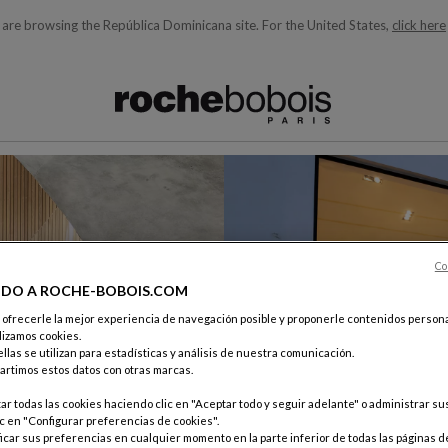
 are browsing the República Dominicana site.
For the United States,
click here
quí debajo acorde con lo que está buscando)
Co
IDO A ROCHE-BOBOIS.COM
e ofrecerle la mejor experiencia de navegación posible y proponerle contenidos persona
lizamos cookies.
llas se utilizan para estadísticas y análisis de nuestra comunicación.
rtimos estos datos con otras marcas.
r todas las cookies haciendo clic en "Aceptar todo y seguir adelante" o administrar s
c en "Configurar preferencias de cookies".
car sus preferencias en cualquier momento en la parte inferior de todas las páginas d