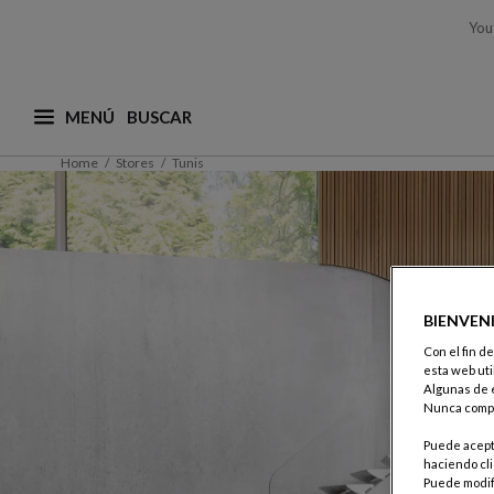
You
MENÚ
¿Qué está buscando? (adaptamos las sugerencias a
Home
Stores
Tunis
BIENVEN
Con el fin d
esta web uti
Algunas de e
Nunca compa
Puede acepta
haciendo cli
Puede modifi