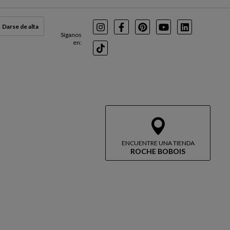
Darse de alta
Instagram
Facebook
Pinterest
Youtube
LinkedIn
Síganos
en:
TikTok
ENCUENTRE UNA TIENDA
ROCHE BOBOIS