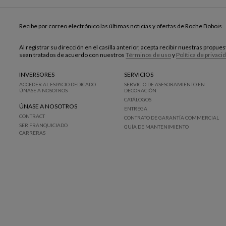
Recibe por correo electrónico las últimas noticias y ofertas de Roche Bobois
Al registrar su dirección en el casilla anterior, acepta recibir nuestras propu
sean tratados de acuerdo con nuestros
Términos de uso
y
Política de privaci
INVERSORES
SERVICIOS
ACCEDER AL ESPACIO DEDICADO
SERVICIO DE ASESORAMIENTO EN
ÚNASE A NOSOTROS
DECORACIÓN
CATÁLOGOS
ÚNASE A NOSOTROS
ENTREGA
CONTRACT
CONTRATO DE GARANTÍA COMMERCIAL
SER FRANQUICIADO
GUÍA DE MANTENIMIENTO
CARRERAS