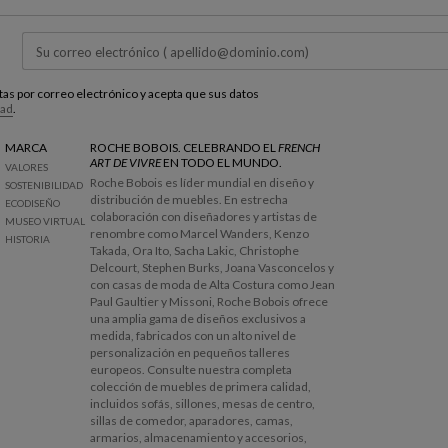
l
v
e
r
a
estas por correo electrónico y acepta que sus datos
t
dad
.
r
á
MARCA
ROCHE BOBOIS. CELEBRANDO EL
FRENCH
ART DE VIVRE
EN TODO EL MUNDO.
s
VALORES
Roche Bobois es líder mundial en diseño y
SOSTENIBILIDAD
distribución de muebles. En estrecha
ECODISEÑO
colaboración con diseñadores y artistas de
MUSEO VIRTUAL
renombre como Marcel Wanders, Kenzo
HISTORIA
Takada, Ora Ito, Sacha Lakic, Christophe
Delcourt, Stephen Burks, Joana Vasconcelos y
con casas de moda de Alta Costura como Jean
Paul Gaultier y Missoni, Roche Bobois ofrece
una amplia gama de diseños exclusivos a
medida, fabricados con un alto nivel de
personalización en pequeños talleres
europeos. Consulte nuestra completa
colección de muebles de primera calidad,
incluidos sofás, sillones, mesas de centro,
sillas de comedor, aparadores, camas,
armarios, almacenamiento y accesorios,