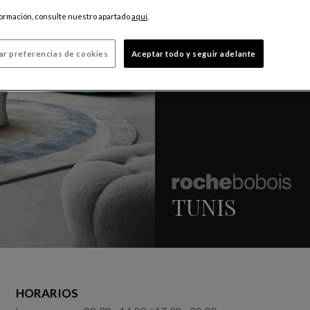
formación, consulte nuestro apartado
aquí
.
ar preferencias de cookies
Aceptar todo y seguir adelante
TUNIS
HORARIOS