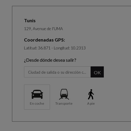
Tunis
129, Avenue de l'UMA
Coordenadas GPS:
Latitud: 36.871 - Longitud: 10.2313
¿Desde dónde desea salir?
Cuando empiece a escribir, aparecerá el panel de sugerenc
OK
En coche
Transporte
A pie