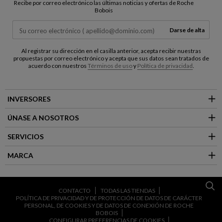
Recibe por correo electrónico las últimas noticias y ofertas de Roche
Bobois
Darse de alta
Al registrar su dirección en el casilla anterior, acepta recibir nuestras
propuestas por correo electrónico y acepta que sus datos sean tratados de
acuerdo con nuestros
Términos de uso
y
Política de privacidad
.
INVERSORES
ÚNASE A NOSOTROS
SERVICIOS
MARCA
CONTACTO
TODAS LAS TIENDAS
POLÍTICA DE PRIVACIDAD Y DE PROTECCIÓN DE DATOS DE CARÁCTER
PERSONAL, DE COOKIES Y DE DATOS DE CONEXIÓN DE ROCHE
BOBOIS
CONFIGURAR PREFERENCIAS DE COOKIES