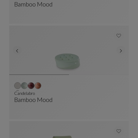
Bamboo Mood
Consola PM
Ver Descripción Completa
Candelabro
Bamboo Mood
Candelabro
Ver Descripción Completa