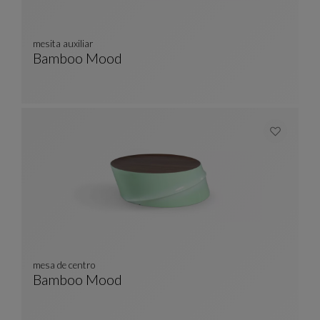
mesita auxiliar
Bamboo Mood
Mesita Auxiliar
Ver Descripción Completa
mesa de centro
Bamboo Mood
Mesa De Centro
Ver Descripción Completa