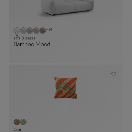
Otros colores : 14 colores disponibles
+14
sofá 3 plazas
Bamboo Mood
Sofá 3 Plazas
Ver Descripción Completa
Cojín