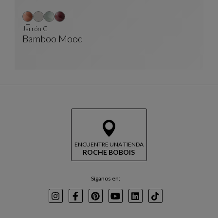
Jarrón C
Bamboo Mood
Jarrón C
Ver Descripción Completa
ENCUENTRE UNA TIENDA
ROCHE BOBOIS
Síganos en:
Instagram
Facebook
Pinterest
Youtube
LinkedIn
TikTok