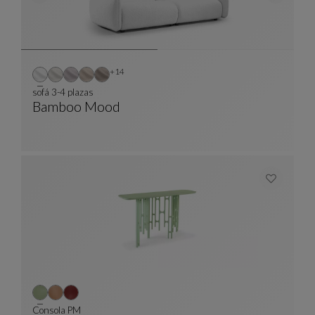
Otros colores : 14 colores disponibles
+14
sofá 3-4 plazas
Bamboo Mood
Sofá 3-4 Plazas
Ver Descripción Completa
Consola PM