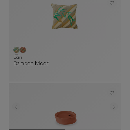
Cojín
Bamboo Mood
Cojín
Ver Descripción Completa