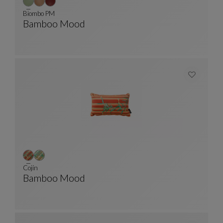
Biombo PM
Bamboo Mood
Biombo PM
Ver Descripción Completa
Cojín
Bamboo Mood
Cojín
Ver Descripción Completa