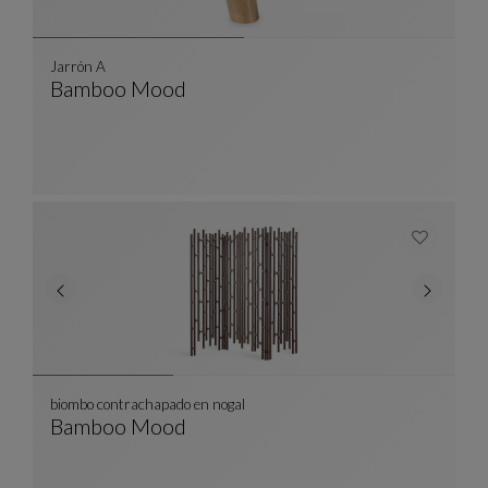
Jarrón A
Bamboo Mood
Jarrón A
Ver Descripción Completa
biombo contrachapado en nogal
Bamboo Mood
Biombo Contrachapado En Nogal
Ver Descripción Completa