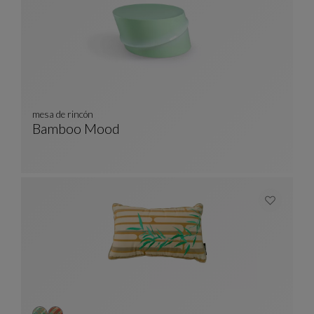
mesa de rincón
Bamboo Mood
Mesa De Rincón
Ver Descripción Completa