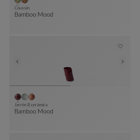
Coussin
Bamboo Mood
Coussin
Ver Descripción Completa
Jarrón B cerámica
Bamboo Mood
Jarrón B Cerámica
Ver Descripción Completa