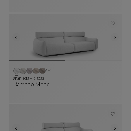
Otros colores : 14 colores disponibles
+14
gran sofá 4 plazas
Bamboo Mood
Gran Sofá 4 Plazas
Ver Descripción Completa