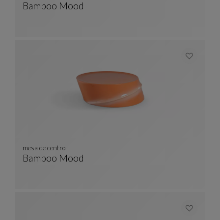
Bamboo Mood
Cojín
Ver Descripción Completa
mesa de centro
Bamboo Mood
Mesa De Centro
Ver Descripción Completa