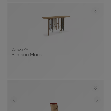
Consola PM
Bamboo Mood
Consola PM
Ver Descripción Completa