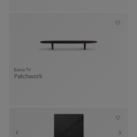
Banco TV
Patchwork
Banco TV
Ver Descripción Completa