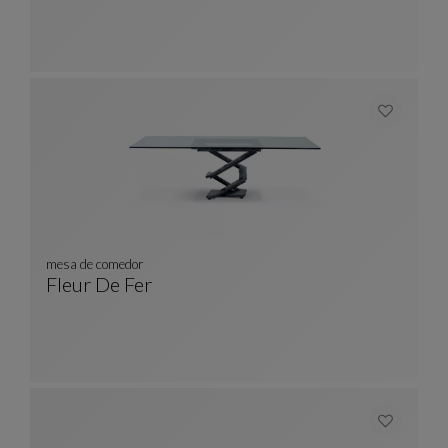
mesa de comedor
Fleur De Fer
Mesa De Comedor
Ver Descripción Completa