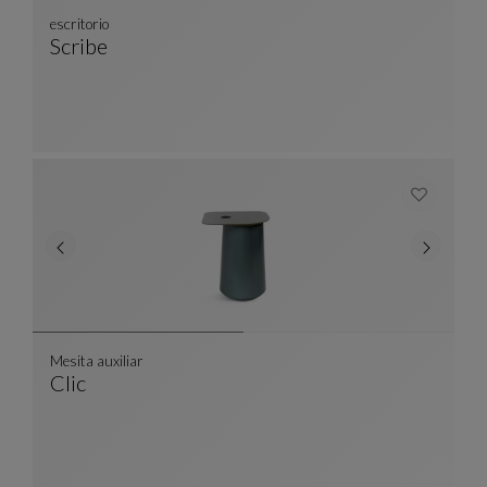
escritorio
Scribe
Escritorio
Ver Descripción Completa
Mesita auxiliar
Clic
Mesita Auxiliar
Ver Descripción Completa