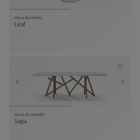
mesa de centro
Leaf
Mesa De Centro
Ver Descripción Completa
mesa de comedor
Saga
Mesa De Comedor
Ver Descripción Completa