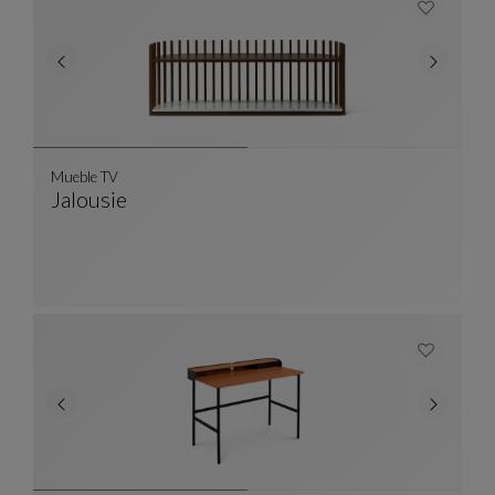
Mueble TV
Jalousie
Mueble TV
Ver Descripción Completa