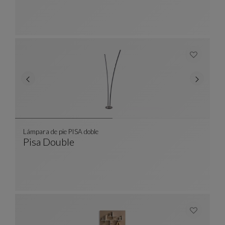
Lámpara de pie PISA doble
Pisa Double
Lámpara De Pie PISA Doble
Ver Descripción Completa