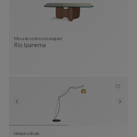
Mesa de centro rectangular
Rio Ipanema
Mesa De Centro Rectangular
Ver Descripción Completa
lámpara de pie