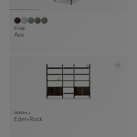
Bridge
Ava
Bridge
Ver Descripción Completa
biblioteca
Eden-Rock
Biblioteca
Ver Descripción Completa