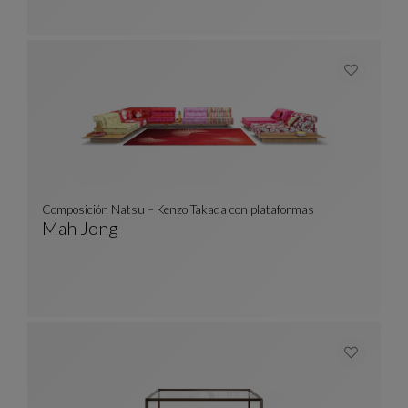
Composición Natsu – Kenzo Takada con plataformas
Mah Jong
Composición Natsu – Kenzo Takada Con Plataf
Ver Descripción Completa