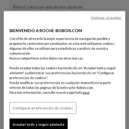
Bâtard 1 plaza con apoyabrazos izquierda
Long Beach
Continuar sin aceptar
Bâtard 1 Plaza Con Apoyabrazos Izquierda
Ver Descripción Completa
BIENVENIDO A ROCHE-BOBOIS.COM
Con el fin de ofrecerle la mejor experiencia de navegación posible y
proponerle contenidos personalizados, en esta web utilizamos cookies.
Algunas de ellas se utilizan para estadísticas y análisis de nuestra
comunicación.
Nunca compartimos estos datos con otras marcas.
Puede aceptar todas las cookies haciendo clic en "Aceptar todo y seguir
adelante" o administrar sus preferencias haciendo clic en "Configurar
preferencias de cookies".
Puede modificar sus preferencias en cualquier momento en la parte
inferior de todas las páginas de la web roche-bobois.com.
Para más información, consulte nuestro apartado
aquí
.
Composición Missoni con plataformas
Mah Jong
Composición Missoni Con Plataformas
Ver Descripción Completa
Configurar preferencias de cookies
Aceptar todo y seguir adelante