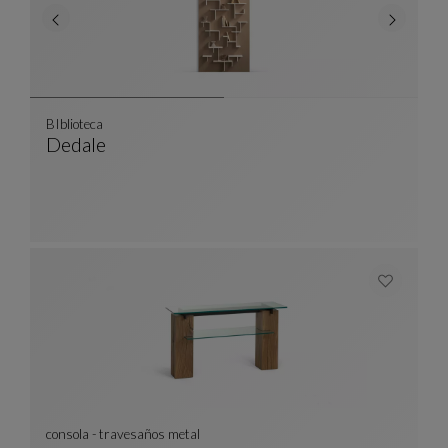
BIblioteca
Dedale
BIblioteca
Ver Descripción Completa
consola - travesaños metal