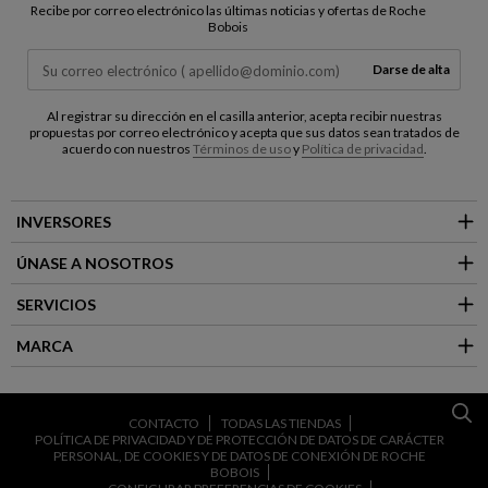
Recibe por correo electrónico las últimas noticias y ofertas de Roche
Bobois
Darse de alta
Al registrar su dirección en el casilla anterior, acepta recibir nuestras
propuestas por correo electrónico y acepta que sus datos sean tratados de
acuerdo con nuestros
Términos de uso
y
Política de privacidad
.
INVERSORES
ÚNASE A NOSOTROS
SERVICIOS
MARCA
CONTACTO
TODAS LAS TIENDAS
POLÍTICA DE PRIVACIDAD Y DE PROTECCIÓN DE DATOS DE CARÁCTER
PERSONAL, DE COOKIES Y DE DATOS DE CONEXIÓN DE ROCHE
BOBOIS