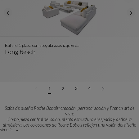
Bâtard 1 plaza con apoyabrazos izquierda
Long Beach
Bâtard 1 Plaza Con Apoyabrazos Izquierda
Ver Descripción Completa
1
2
3
4
Sofás de diseño Roche Bobois: creación, personalización y French art de
vivre
Como pieza central del salón, el sofá estructura el espacio y define la
atmósfera. Las colecciones de Roche Bobois reflejan una visión del diseño
Ver más
para vivir, donde conviven la audacia creativa y la elegancia contemporánea.
Cada modelo nace de la estrecha colaboración con diseñadores