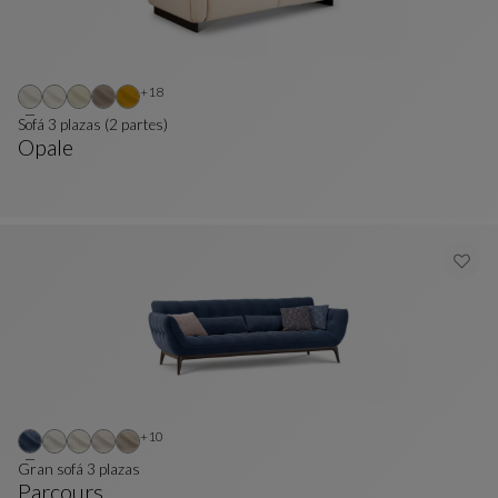
Otros colores : 18 colores disponibles
+18
Sofá 3 plazas (2 partes)
Opale
Sofá 3 Plazas (2 Partes)
Ver Descripción Completa
Otros colores : 10 colores disponibles
+10
Gran sofá 3 plazas
Parcours