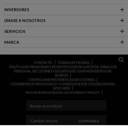
INVERSORES
ÚNASE A NOSOTROS
SERVICIOS
MARCA
CONTACTO
TODAS LAS TIENDAS
POLÍTICA DE PRIVACIDAD Y DE PROTECCIÓN DE DATOS DE CARÁCTER
PERSONAL, DE COOKIES Y DE DATOS DE CONEXIÓN DE ROCHE
BOBOIS
CONFIGURAR PREFERENCIAS DE COOKIES
CONSIDERACIONES LEGALES Y CONDICIONES DE UTILIZACIÓN DEL
SITIO WEB
ROCHE BOBOIS DIGITAL ACCESSIBILITY POLICY
CAMBIAR DE PAÍS
Cambiar de país
GUATEMALA