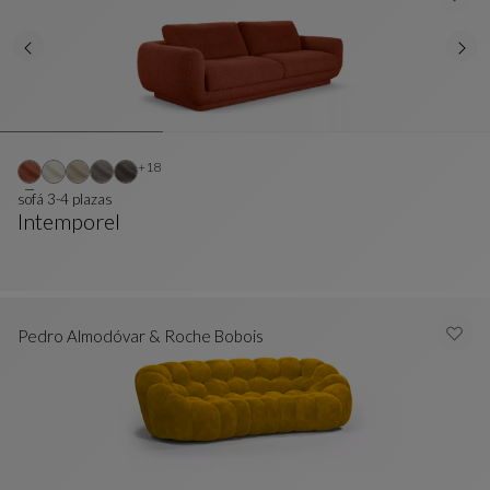
Otros colores : 18 colores disponibles
+18
sofá 3-4 plazas
Intemporel
Sofá 3-4 Plazas
Ver Descripción Completa
Pedro Almodóvar & Roche Bobois