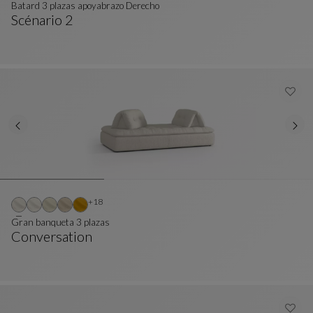
Batard 3 plazas apoyabrazo Derecho
Scénario 2
Batard 3 Plazas Apoyabrazo Derecho
Ver Descripción Completa
Otros colores : 18 colores disponibles
+18
Gran banqueta 3 plazas
Conversation
Gran Banqueta 3 Plazas
Ver Descripción Completa