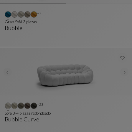
Otros colores : 7 colores disponibles
+7
Gran Sofá 3 plazas
Bubble
Gran Sofá 3 Plazas
Ver Descripción Completa
Otros colores : 23 colores disponibles
+23
Sofá 3-4 plazas redondeado
Bubble Curve
Sofá 3-4 Plazas Redondeado
Ver Descripción Completa