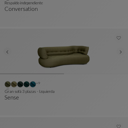
Respaldo independiente
Conversation
Respaldo Independiente
Ver Descripción Completa
Otros colores : 9 colores disponibles
+9
Gran sofá 3 plazas - Izquierda
Sense
Gran Sofá 3 Plazas - Izquierda
Ver Descripción Completa