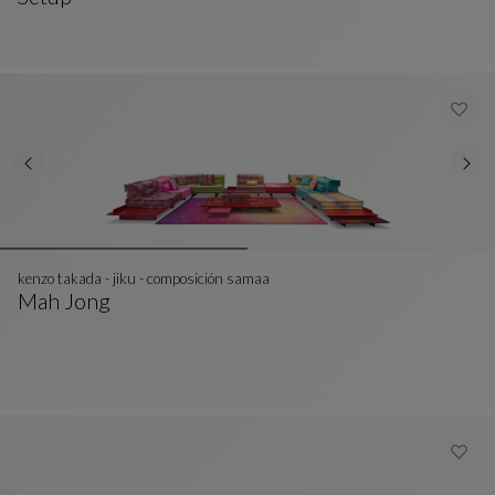
BANQUETA 3 PL.
Ver Descripción Completa
kenzo takada - jiku - composición samaa
Mah Jong
Kenzo Takada - Jiku - Composición Samaa
Ver Descripción Completa