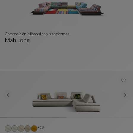
Composición Missoni con plataformas
Mah Jong
Composición Missoni Con Plataformas
Ver Descripción Completa
Otros colores : 18 colores disponibles
+18