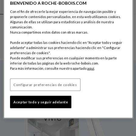
BIENVENIDO A ROCHE-BOBOIS.COM
Con el fin de ofrecerle la mejor experiencia de navegación posible y
proponerle contenidos personalizados, en esta web utilizamos cookies.
Algunas de ellas se utilizan para estadísticas y análisis de nuestra
Otros colores : 18 colores disponibles
+18
comunicación.
Nunca compartimos estos datos con otras marcas.
gran sofá 3 plazas - apoyabrazos bajo
Setup
Puede aceptar todas las cookies haciendo clic en "Aceptar todo y seguir
Gran Sofá 3 Plazas - Apoyabrazos Bajo
Ver Descripción Completa
adelante" o administrar sus preferencias haciendo clic en "Configurar
preferencias de cookies".
Puede modificar sus preferencias en cualquier momento en la parte
inferior de todas las páginas de la web roche-bobois.com.
CATÁLOGO 2026
Para más información, consulte nuestro apartado
aquí
.
Disponible en todas nuestras tiendas.
Configurar preferencias de cookies
Aceptar todo y seguir adelante