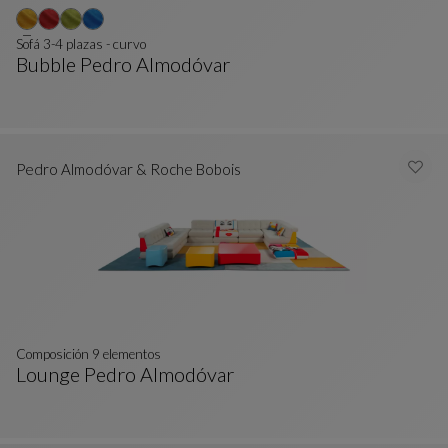
Sofá 3-4 plazas - curvo
Bubble Pedro Almodóvar
Sofá 3-4 Plazas - Curvo
Ver Descripción Completa
Pedro Almodóvar & Roche Bobois
Composición 9 elementos
Lounge Pedro Almodóvar
Composición 9 Elementos
Ver Descripción Completa