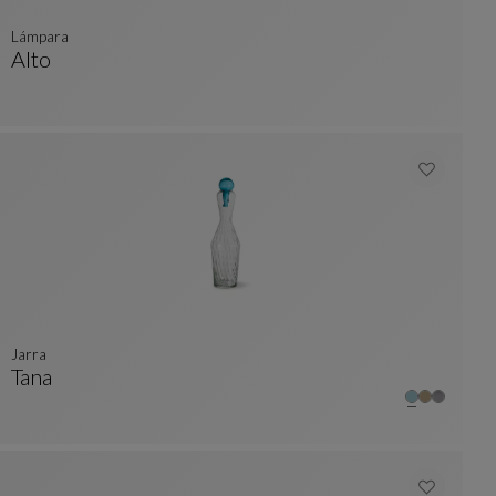
lámpara
Alto
Lámpara
Ver Descripción Completa
Jarra
Tana
Jarra
Ver Descripción Completa