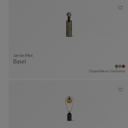
Jarrón Mini
Basel
Jarrón Mini
Ver Descripción Completa
Disponible en
3 tamaños