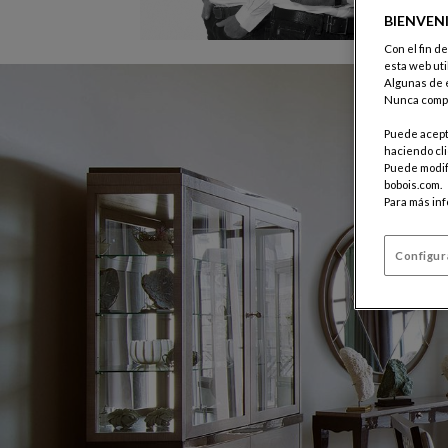
BIENVEN
Con el fin d
esta web uti
Algunas de e
Nunca compa
Puede acepta
haciendo cli
Puede modifi
bobois.com.
Para más in
Configur