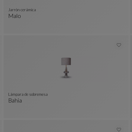
Jarrón cerámica
Malo
Jarrón Cerámica
Ver Descripción Completa
lámpara de sobremesa
Bahia
Lámpara De Sobremesa
Ver Descripción Completa