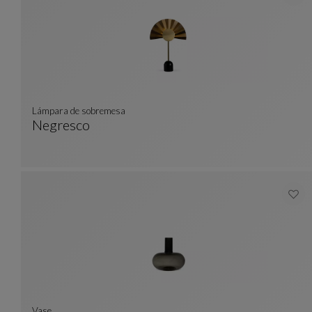
lámpara de sobremesa
Negresco
Lámpara De Sobremesa
Ver Descripción Completa
Vase