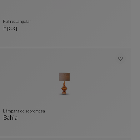
Puf rectangular
Epoq
Puf Rectangular
Ver Descripción Completa
lámpara de sobremesa
Bahia
Lámpara De Sobremesa
Ver Descripción Completa