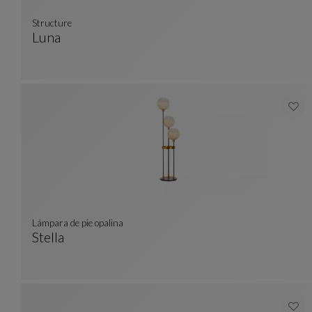
Structure
Luna
Structure
Ver Descripción Completa
Lámpara de pie opalina
Stella
Lámpara De Pie Opalina
Ver Descripción Completa