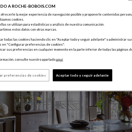
IDO A ROCHE-BOBOIS.COM
e ofrecerle la mejor experiencia de navegación posible y proponerle contenidos persona
lizamos cookies.
llas se utilizan para estadísticas y análisis de nuestra comunicación.
rtimos estos datos con otras marcas.
r todas las cookies haciendo clic en "Aceptar todo y seguir adelante" o administrar s
c en "Configurar preferencias de cookies".
car sus preferencias en cualquier momento en la parte inferior de todas las páginas d
formación, consulte nuestro apartado
aquí
.
ar preferencias de cookies
Aceptar todo y seguir adelante