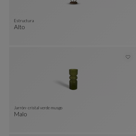
Estructura
Alto
Estructura
Ver Descripción Completa
Jarrón- cristal verde musgo
Malo
Jarrón- Cristal Verde Musgo
Ver Descripción Completa