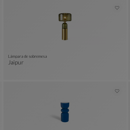
Lámpara de sobremesa
Jaipur
Lámpara De Sobremesa
Ver Descripción Completa