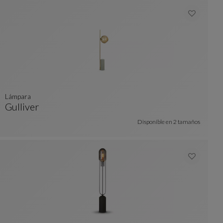
lámpara
Gulliver
Lámpara
Ver Descripción Completa
Disponible en
2 tamaños