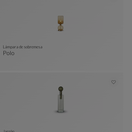
Lámpara de sobremesa
Polo
Lámpara De Sobremesa
Ver Descripción Completa
Jarrón