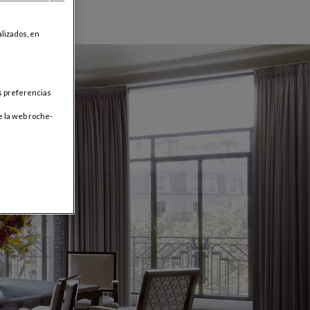
lizados, en
us preferencias
e la web roche-