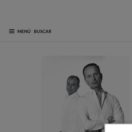
MENÚ
¿Qué está buscando? (adaptamos las sugerencias a