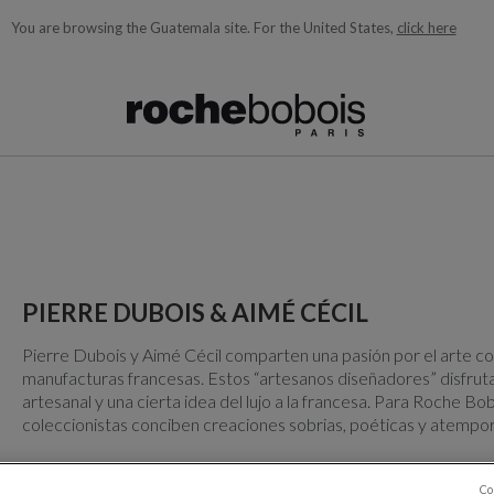
You are browsing the Guatemala site.
For the United States,
click here
quí debajo acorde con lo que está buscando)
PIERRE DUBOIS & AIMÉ CÉCIL
Pierre Dubois y Aimé Cécil comparten una pasión por el arte co
manufacturas francesas. Estos “artesanos diseñadores” disfrut
artesanal y una cierta idea del lujo a la francesa. Para Roche B
coleccionistas conciben creaciones sobrias, poéticas y atempor
Co