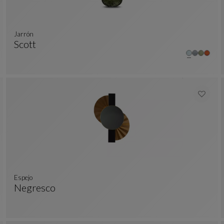
Jarrón
Scott
Jarrón
Ver Descripción Completa
Espejo
Negresco
Espejo
Ver Descripción Completa