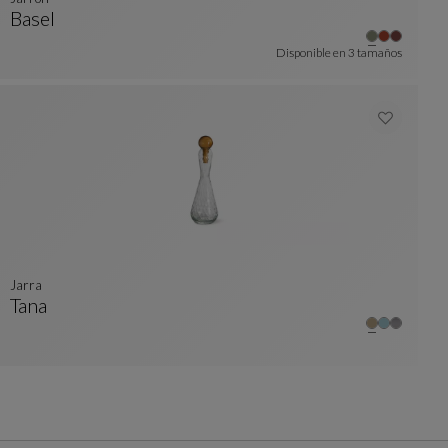
Basel
Jarrón
Ver Descripción Completa
Disponible en
3 tamaños
Jarra
Tana
Jarra
Ver Descripción Completa