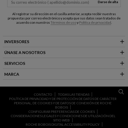
Darse de alta
Al registrar su dirección en el casilla anterior, acepta recibir nuestras
propuestas por correo electrónico y acepta que sus datos sean tratados de
acuerdo con nuestros
Términos de uso
y
Política de privacidad
.
INVERSORES
ÚNASE A NOSOTROS
SERVICIOS
MARCA
CONTACTO
TODAS LAS TIENDAS
POLÍTICA DE PRIVACIDAD Y DE PROTECCIÓN DE DATOS DE CARÁCTER
PERSONAL, DE COOKIES Y DE DATOS DE CONEXIÓN DE ROCHE
BOBOIS
CONFIGURAR PREFERENCIAS DE COOKIES
CONSIDERACIONES LEGALES Y CONDICIONES DE UTILIZACIÓN DEL
SITIO WEB
ROCHE BOBOIS DIGITAL ACCESSIBILITY POLICY