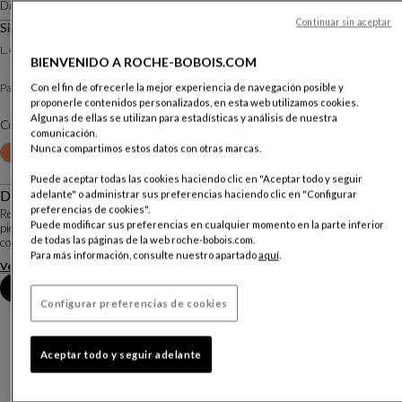
Diseño
Studio Giofra
Continuar sin aceptar
Silla
L. 44 X A. 89 X P. 51 Cm
BIENVENIDO A ROCHE-BOBOIS.COM
COSTRA DE PIEL
Pata :
Con el fin de ofrecerle la mejor experiencia de navegación posible y
proponerle contenidos personalizados, en esta web utilizamos cookies.
Algunas de ellas se utilizan para estadísticas y análisis de nuestra
Color :
Grigio Ghiaccio
comunicación.
Otros colores
Nunca compartimos estos datos con otras marcas.
+20
Puede aceptar todas las cookies haciendo clic en "Aceptar todo y seguir
Descripción
adelante" o administrar sus preferencias haciendo clic en "Configurar
preferencias de cookies".
Recubierta en costra de piel, la silla Alex se caracteriza por el ensamblaje de
Puede modificar sus preferencias en cualquier momento en la parte inferior
piezas de cuero en la parte trasera del respaldo, realizado con dos líneas de
de todas las páginas de la web roche-bobois.com.
costuras de borde a borde.
Para más información, consulte nuestro apartado
aquí
.
Ver más
Descargar la ficha técnica
Reserva una cita en tienda
Configurar preferencias de cookies
Aceptar todo y seguir adelante