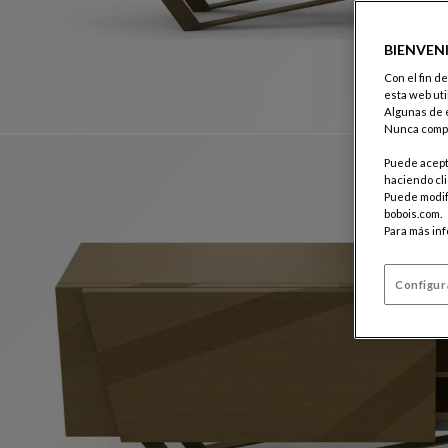
BIENVEN
Con el fin d
esta web uti
Algunas de e
Nunca compa
Puede acepta
haciendo cli
Puede modifi
bobois.com.
Para más in
Configur