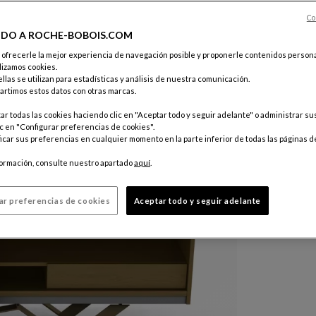
Otras dime
Co
IDO A ROCHE-BOBOIS.COM
Color :
Lan
e ofrecerle la mejor experiencia de navegación posible y proponerle contenidos persona
lizamos cookies.
llas se utilizan para estadísticas y análisis de nuestra comunicación.
Personaliz
rtimos estos datos con otras marcas.
r todas las cookies haciendo clic en "Aceptar todo y seguir adelante" o administrar s
c en "Configurar preferencias de cookies".
car sus preferencias en cualquier momento en la parte inferior de todas las páginas d
formación, consulte nuestro apartado
aquí
.
ar preferencias de cookies
Aceptar todo y seguir adelante