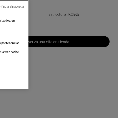
nsiones
ntinuar sin aceptar
de
Estructura :
ROBLE
lizados, en
+10
ar
Reserva una cita en tienda
us preferencias
e la web roche-