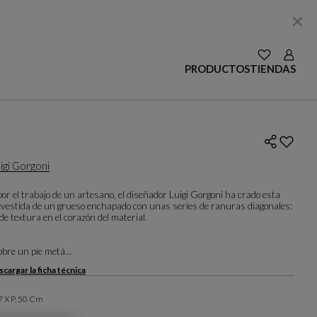
VER LAS SE
Login
PRODUCTOS
TIENDAS
igi Gorgoni
or el trabajo de un artesano, el diseñador Luigi Gorgoni ha crado esta
revestida de un grueso enchapado con unas series de ranuras diagonales:
de textura en el corazón del material.
bre un pie metá...
cargar la ficha técnica
77 X P. 50 Cm