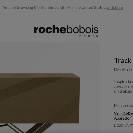
You are browsing the Guatemala site.
For the United States,
click here
quí debajo acorde con lo que está buscando)
Track
Diseño
Lu
Inspirada p
colección 
un trabajo 
Montado so
Ver más
Des
Aparador
L. 220 X A. 