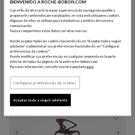
Puf Outdoor
Ver Descripción Completa
BIENVENIDO A ROCHE-BOBOIS.COM
Con el fin de ofrecerle la mejor experiencia de navegación posible y
proponerle contenidos personalizados, en esta web utilizamos cookies.
Algunas de ellas se utilizan para estadísticas y análisis de nuestra
comunicación.
Nunca compartimos estos datos con otras marcas.
Puede aceptar todas las cookies haciendo clic en "Aceptar todo y seguir
adelante" o administrar sus preferencias haciendo clic en "Configurar
preferencias de cookies".
Puede modificar sus preferencias en cualquier momento en la parte
inferior de todas las páginas de la web roche-bobois.com.
Para más información, consulte nuestro apartado
aquí
.
Mesa de comedor
Configurar preferencias de cookies
Catalina
Mesa De Comedor
Ver Descripción Completa
Aceptar todo y seguir adelante