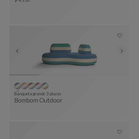
Tapis
Ver Descripción Completa
Banqueta grande 3 plazas
Bombom Outdoor
Banqueta Grande 3 Plazas
Ver Descripción Completa