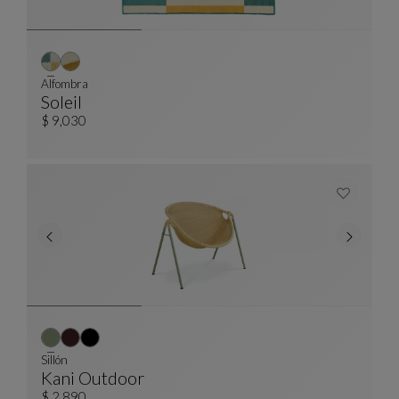
Alfombra
Soleil
Alfombra
Ver Descripción Completa
$ 9,030
Sillón
Kani Outdoor
$ 2,890