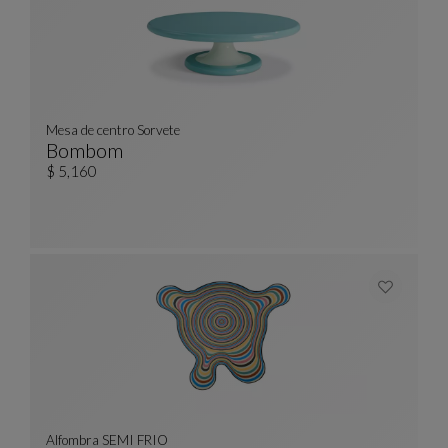
Mesa de centro Sorvete
Bombom
Mesa De Centro Sorvete
Ver Descripción Completa
$ 5,160
Alfombra SEMI FRIO