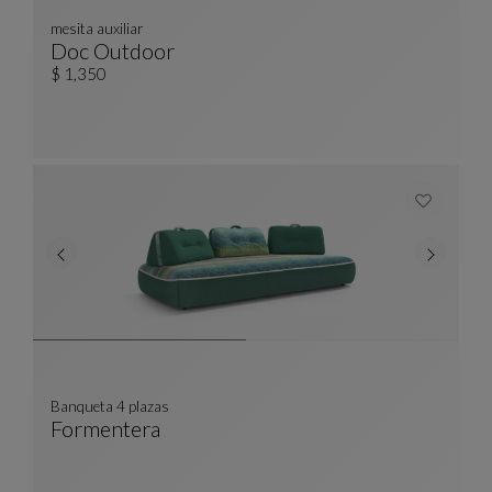
mesita auxiliar
Doc Outdoor
Mesita Auxiliar
Ver Descripción Completa
$ 1,350
Banqueta 4 plazas
Formentera
Banqueta 4 Plazas
Ver Descripción Completa