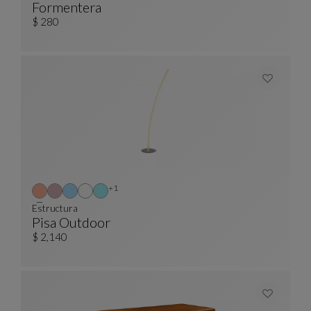
Formentera
Cojín Nastri Canvas
Ver Descripción Completa
$ 280
Otros colores : 1 colores disponibles
+1
Estructura
Pisa Outdoor
Estructura
Ver Descripción Completa
$ 2,140