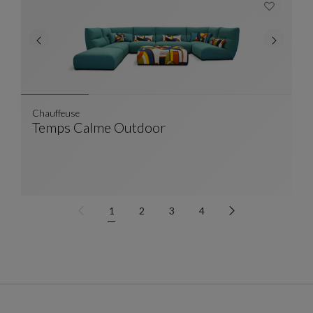
Chauffeuse
Temps Calme Outdoor
Chauffeuse
Ver Descripción Completa
1
2
3
4