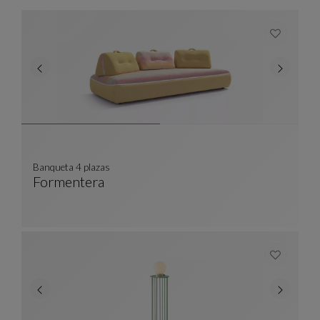
Banqueta 4 plazas
Formentera
Banqueta 4 Plazas
Ver Descripción Completa