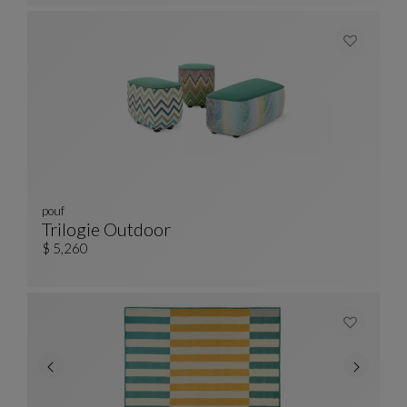
pouf
Trilogie Outdoor
Pouf
Ver Descripción Completa
$ 5,260