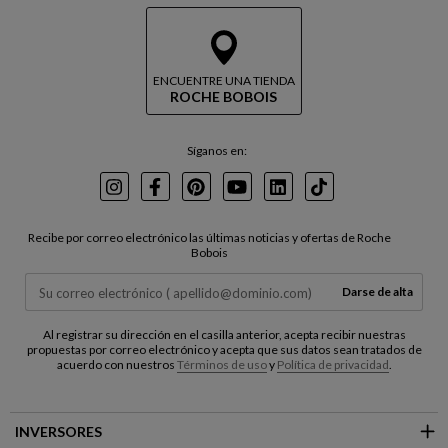
ENCUENTRE UNA TIENDA
ROCHE BOBOIS
Síganos en:
Instagram
Facebook
Pinterest
Youtube
LinkedIn
TikTok
Recibe por correo electrónico las últimas noticias y ofertas de Roche
Bobois
Darse de alta
Al registrar su dirección en el casilla anterior, acepta recibir nuestras
propuestas por correo electrónico y acepta que sus datos sean tratados de
acuerdo con nuestros
Términos de uso
y
Política de privacidad
.
INVERSORES