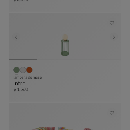
Sillón
Ver Descripción Completa
lámpara de mesa
Intro
Lámpara De Mesa
Ver Descripción Completa
$ 1,560