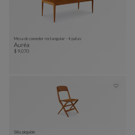
Mesa de comedor rectangular - 4 patas
Auréa
Mesa De Comedor Rectangular - 4 Patas
Ver Descripción Completa
$ 9,070
Silla plegable