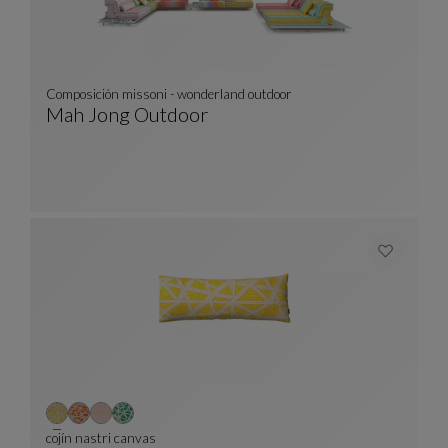
Composición missoni - wonderland outdoor
Mah Jong Outdoor
Composición Missoni - Wonderland Outdoor
Ver Descripción Completa
cojín nastri canvas