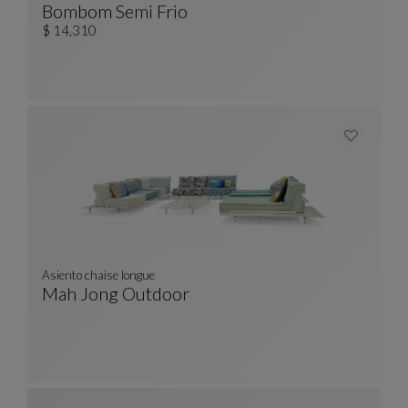
Bombom Semi Frio
Alfombra SEMI FRIO
Ver Descripción Completa
$ 14,310
Asiento chaise longue
Mah Jong Outdoor
Asiento Chaise Longue
Ver Descripción Completa