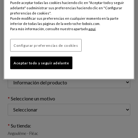
Puede aceptar todas las cookies haciendo clic en "Aceptar todo y seguir
adelante" o administrar sus preferencias haciendo clic en "Configurar
preferencias de cookies".
Dirección email (apellido@dominio.com)
Puede modificar sus preferencias en cualquier momento en la parte
inferior de todas las páginas de la web roche-bobois.com.
Para más información, consulte nuestro apartado
aquí
.
Número de teléfono: (opcional)
Configurar preferencias de cookies
Aceptar todo y seguir adelante
Asunto de su solicitud:
Seleccione un motivo
Su tienda:
Angoulême - Fléac