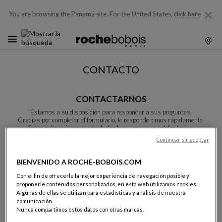
You are browsing the Panamá site.
For the United States,
click here
CONTACTO
CONTACTARNOS
Estamos a su disposición para responder a sus preguntas.
Gracias por completar el formulario, le responderemos rápidamente.
Salvo indicación contraria, todos los campos son obligatorios.
Continuar sin aceptar
Apellidos:
BIENVENIDO A ROCHE-BOBOIS.COM
Con el fin de ofrecerle la mejor experiencia de navegación posible y
proponerle contenidos personalizados, en esta web utilizamos cookies.
Algunas de ellas se utilizan para estadísticas y análisis de nuestra
comunicación.
Nombre:
Nunca compartimos estos datos con otras marcas.