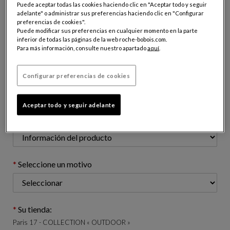
Puede aceptar todas las cookies haciendo clic en "Aceptar todo y seguir
adelante" o administrar sus preferencias haciendo clic en "Configurar
preferencias de cookies".
Dirección email (apellido@dominio.com)
Puede modificar sus preferencias en cualquier momento en la parte
inferior de todas las páginas de la web roche-bobois.com.
Para más información, consulte nuestro apartado
aquí
.
Número de teléfono: (opcional)
Configurar preferencias de cookies
Aceptar todo y seguir adelante
Asunto de su solicitud:
Seleccione un motivo
Su tienda:
Paris 17 - COLLECTION « OUTDOOR »