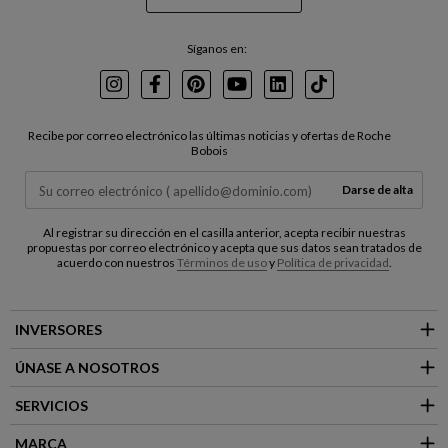
Síganos en:
Instagram
Facebook
Pinterest
Youtube
LinkedIn
TikTok
Recibe por correo electrónico las últimas noticias y ofertas de Roche
Bobois
Darse de alta
Al registrar su dirección en el casilla anterior, acepta recibir nuestras
propuestas por correo electrónico y acepta que sus datos sean tratados de
acuerdo con nuestros
Términos de uso
y
Política de privacidad
.
INVERSORES
ÚNASE A NOSOTROS
SERVICIOS
MARCA