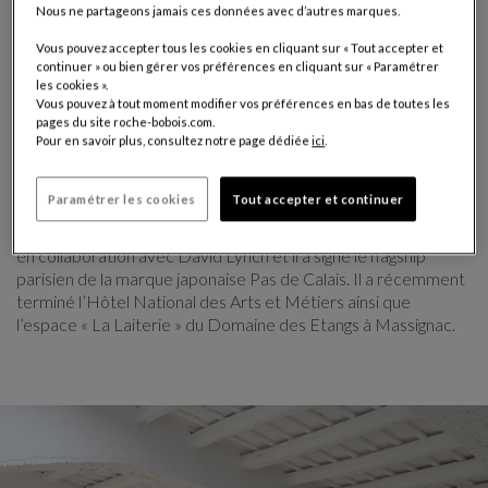
Nous ne partageons jamais ces données avec d’autres marques.
Vous pouvez accepter tous les cookies en cliquant sur « Tout accepter et
Multidisciplinaire, Raphael Navot est un designer non-
continuer » ou bien gérer vos préférences en cliquant sur « Paramétrer
industriel diplômé de la « Design Academy » d’Eindhoven. Il
les cookies ».
travaille essentiellement autour d'une architecture d'intérieur
Vous pouvez à tout moment modifier vos préférences en bas de toutes les
associant méthodes artisanales et savoir-faire contemporain
pages du site roche-bobois.com.
Pour en savoir plus, consultez notre page dédiée
ici
.
ainsi que le design de mobilier sur-mesure pour chacun de ses
projets. Le mélange des couleurs et des matières, fait de
chaque projet, une expérience et un lieu unique.
Paramétrer les cookies
Tout accepter et continuer
Raphael Navot a notamment réalisé le Club Silencio à Paris,
en collaboration avec David Lynch et il a signé le flagship
parisien de la marque japonaise Pas de Calais. Il a récemment
terminé l’Hôtel National des Arts et Métiers ainsi que
l’espace « La Laiterie » du Domaine des Etangs à Massignac.