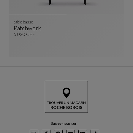
table basse
Patchwork
Table Basse
Voir La Description Complète
5 020 CHF
TROUVER UN MAGASIN
ROCHE BOBOIS
Suivez-nous sur: