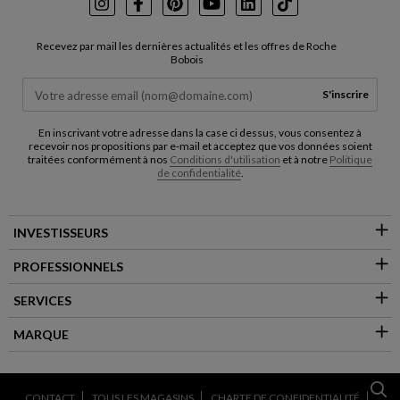
Instagram
Facebook
Pinterest
Youtube
LinkedIn
TikTok
Recevez par mail les dernières actualités et les offres de Roche
Bobois
S'inscrire
En inscrivant votre adresse dans la case ci dessus, vous consentez à
recevoir nos propositions par e-mail et acceptez que vos données soient
traitées conformément à nos
Conditions d'utilisation
et à notre
Politique
de confidentialité
.
INVESTISSEURS
PROFESSIONNELS
SERVICES
MARQUE
CONTACT
TOUS LES MAGASINS
CHARTE DE CONFIDENTIALITÉ