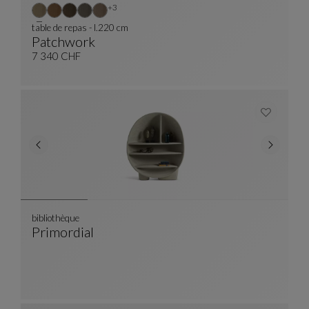
Autres coloris : 3 couleurs disponibles
+3
table de repas - l.220 cm
Patchwork
Table De Repas - L.220 Cm
Voir La Description Complète
7 340 CHF
bibliothèque
Primordial
Bibliothèque
Voir La Description Complète