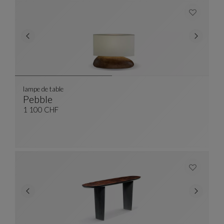
lampe de table
Pebble
Lampe De Table
Voir La Description Complète
1 100 CHF