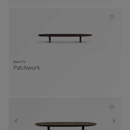
banc tv
Patchwork
Banc Tv
Voir La Description Complète