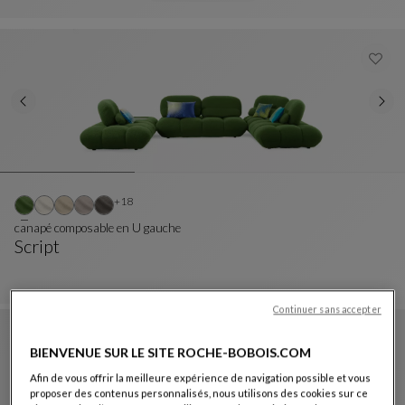
Découvrir la collection
Autres coloris : 18 couleurs disponibles
+18
canapé composable en U gauche
Script
Canapé Composable En U Gauche
Voir La Description Complète
Continuer sans accepter
BIENVENUE SUR LE SITE ROCHE-BOBOIS.COM
Afin de vous offrir la meilleure expérience de navigation possible et vous
proposer des contenus personnalisés, nous utilisons des cookies sur ce