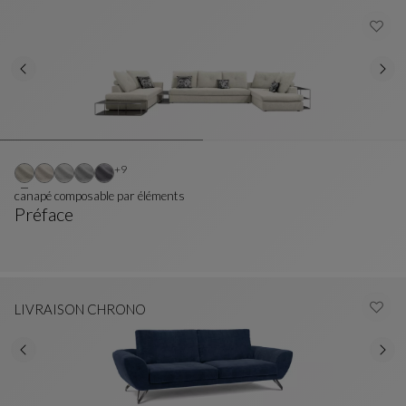
Autres coloris : 9 couleurs disponibles
+9
canapé composable par éléments
Préface
Canapé Composable Par Éléments
Voir La Description Complète
LIVRAISON CHRONO