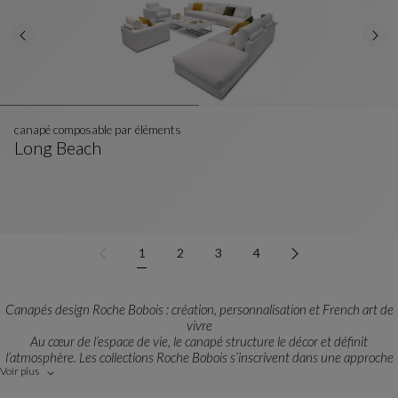
canapé composable par éléments
Long Beach
Canapé Composable Par Éléments
Voir La Description Complète
1
2
3
4
Canapés design Roche Bobois : création, personnalisation et French art de
vivre
Au cœur de l’espace de vie, le canapé structure le décor et définit
l’atmosphère. Les collections Roche Bobois s’inscrivent dans une approche
Voir plus
du design à vivre, entre créativité, audace et élégance contemporaine.
Chaque modèle est issu d’une rencontre entre designers et créateurs,