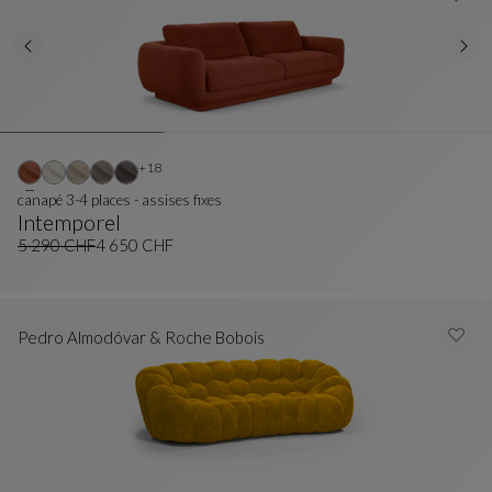
Autres coloris : 18 couleurs disponibles
+18
canapé 3-4 places - assises fixes
Intemporel
Canapé 3-4 Places - Assises Fixes
Voir La Description Complète
5 290 CHF
4 650 CHF
Ancien prix
Prix actuel
Pedro Almodóvar & Roche Bobois