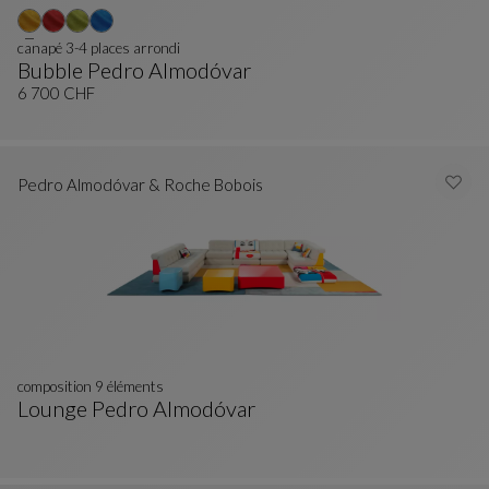
canapé 3-4 places arrondi
Bubble Pedro Almodóvar
Canapé 3-4 Places Arrondi
Voir La Description Complète
6 700 CHF
Pedro Almodóvar & Roche Bobois
composition 9 éléments
Lounge Pedro Almodóvar
Composition 9 Éléments
Voir La Description Complète