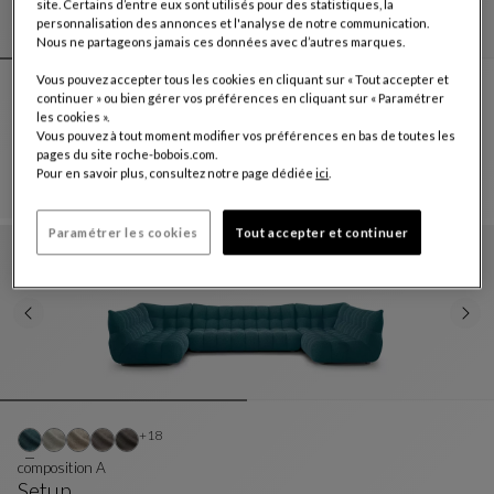
site. Certains d’entre eux sont utilisés pour des statistiques, la
personnalisation des annonces et l'analyse de notre communication.
Nous ne partageons jamais ces données avec d’autres marques.
Vous pouvez accepter tous les cookies en cliquant sur « Tout accepter et
Autres coloris : 18 couleurs disponibles
+18
continuer » ou bien gérer vos préférences en cliquant sur « Paramétrer
les cookies ».
grand canapé 3 places - accoudoirs bas
Vous pouvez à tout moment modifier vos préférences en bas de toutes les
Setup
pages du site roche-bobois.com.
Grand Canapé 3 Places - Accoudoirs Bas
Voir La Description Complète
4 890 CHF
4 250 CHF
Pour en savoir plus, consultez notre page dédiée
ici
.
Ancien prix
Prix actuel
Paramétrer les cookies
Tout accepter et continuer
Autres coloris : 18 couleurs disponibles
+18
composition A
Setup