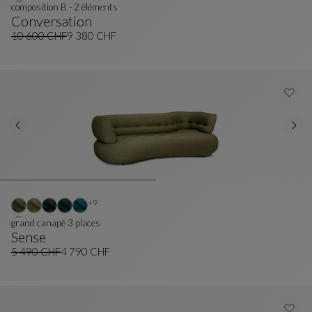
composition B - 2 éléments
Conversation
Composition B - 2 Éléments
Voir La Description Complète
10 600 CHF
9 380 CHF
Ancien prix
Prix actuel
Autres coloris : 9 couleurs disponibles
+9
grand canapé 3 places
Sense
Grand Canapé 3 Places
Voir La Description Complète
5 490 CHF
4 790 CHF
Ancien prix
Prix actuel