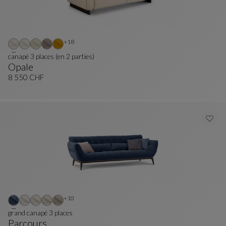
Autres coloris : 18 couleurs disponibles
+18
canapé 3 places (en 2 parties)
Opale
Canapé 3 Places (en 2 Parties)
Voir La Description Complète
8 550 CHF
Autres coloris : 10 couleurs disponibles
+10
grand canapé 3 places
Parcours