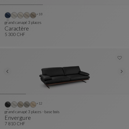
Autres coloris : 18 couleurs disponibles
+18
grand canapé 3 places
Caractère
Grand Canapé 3 Places
Voir La Description Complète
5 300 CHF
Autres coloris : 12 couleurs disponibles
+12
grand canapé 3 places - base bois
Envergure
Grand Canapé 3 Places - Base Bois
Voir La Description Complète
7 810 CHF