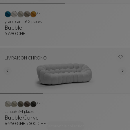
Autres coloris : 7 couleurs disponibles
+7
grand canapé 3 places
Bubble
Grand Canapé 3 Places
Voir La Description Complète
5 690 CHF
LIVRAISON CHRONO
Autres coloris : 23 couleurs disponibles
+23
canapé 3-4 places
Bubble Curve
Canapé 3-4 Places
Voir La Description Complète
6 250 CHF
5 300 CHF
Découvrir la collection
Ancien prix
Prix actuel