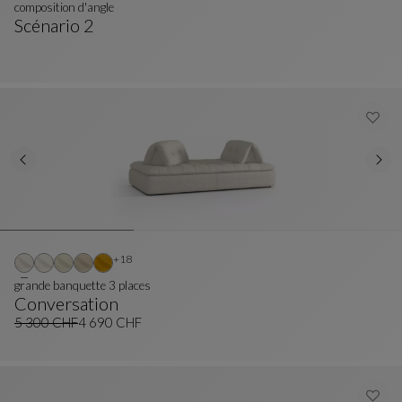
composition d'angle
Scénario 2
Composition D'angle
Voir La Description Complète
Autres coloris : 18 couleurs disponibles
+18
grande banquette 3 places
Conversation
Grande Banquette 3 Places
Voir La Description Complète
5 300 CHF
4 690 CHF
Ancien prix
Prix actuel