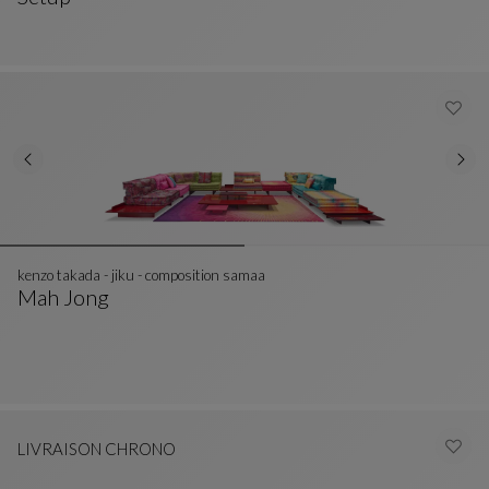
Composition A
Voir La Description Complète
kenzo takada - jiku - composition samaa
Mah Jong
Kenzo Takada - Jiku - Composition Samaa
Voir La Description Complète
LIVRAISON CHRONO