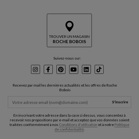
TROUVER UN MAGASIN
ROCHE BOBOIS
Suivez-nous sur:
Instagram
Facebook
Pinterest
Youtube
LinkedIn
TikTok
Recevez par mail les dernières actualités et les offres de Roche
Bobois
S'inscrire
En inscrivant votre adresse dans la case ci dessus, vous consentez à
recevoir nos propositions par e-mail et acceptez que vos données soient
traitées conformément à nos
Conditions d'utilisation
et à notre
Politique
de confidentialité
.