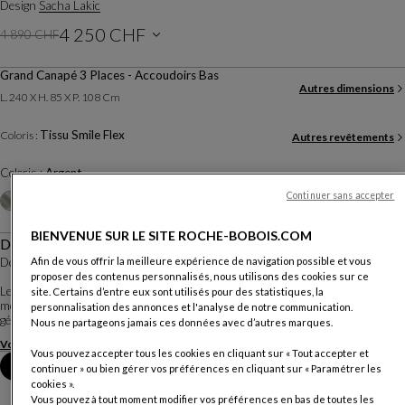
Design
Sacha Lakic
4 250 CHF
4 890 CHF
Ancien prix
Prix actuel
Tarif promotionnel, valable jusqu'au 30/11/2026
Grand Canapé 3 Places - Accoudoirs Bas
Prix hors livraison, valable en Suisse
Autres dimensions
L. 240 X H. 85 X P. 108 Cm
Tissu Smile Flex
Coloris :
Autres revêtements
Coloris :
Argent
Autres coloris
Continuer sans accepter
+20
BIENVENUE SUR LE SITE ROCHE-BOBOIS.COM
Description
Design Sacha Lakic
Afin de vous offrir la meilleure expérience de navigation possible et vous
proposer des contenus personnalisés, nous utilisons des cookies sur ce
Le canapé Setup incarne le savoir-faire de Roche Bobois : design, confort,
site. Certains d’entre eux sont utilisés pour des statistiques, la
modularité et durabilité. Les volumes sont particulièrement harmonieux,
personnalisation des annonces et l'analyse de notre communication.
généreux et offrent un moelleux, un confort séduisant. Il est déclinable da...
Nous ne partageons jamais ces données avec d’autres marques.
Voir plus
Télécharger la fiche technique
Vous pouvez accepter tous les cookies en cliquant sur « Tout accepter et
Prendre rendez-vous en magasin
continuer » ou bien gérer vos préférences en cliquant sur « Paramétrer les
cookies ».
Vous pouvez à tout moment modifier vos préférences en bas de toutes les