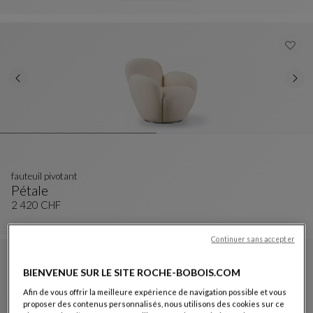
Découvrir la collection
fauteuil pivotant
Pétale
Fauteuil Pivotant
Voir La Description Complète
2 420 CHF
Continuer sans accepter
LIVRAISON CHRONO
BIENVENUE SUR LE SITE ROCHE-BOBOIS.COM
Afin de vous offrir la meilleure expérience de navigation possible et vous
proposer des contenus personnalisés, nous utilisons des cookies sur ce