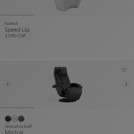
fauteuil
Speed Up
Fauteuil
Voir La Description Complète
2 090 CHF
fauteuil exclusif
Mistral