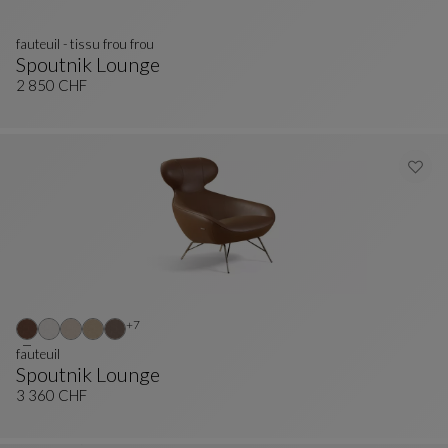
fauteuil - tissu frou frou
Spoutnik Lounge
Fauteuil - Tissu Frou Frou
Voir La Description Complète
2 850 CHF
Autres coloris : 7 couleurs disponibles
+7
fauteuil
Spoutnik Lounge
Fauteuil
Voir La Description Complète
3 360 CHF