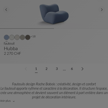
Autres coloris : 18 couleurs disponibles
+18
fauteuil
Hubba
Fauteuil
Voir La Description Complète
2 270 CHF
…
1
2
3
6
Fauteuils design Roche Bobois : créativité, design et confort
Le fauteuil apporte rythme et caractère à la décoration. Il structure l’espace,
crée une atmosphère et devient souvent un élément à part entière dans un
projet de décoration intérieure.
Voir plus
Chaque modèle est issu d’un travail de création mené avec des designers et
des créateurs de talent. Sculptural, graphique, organique ou épuré, chaque