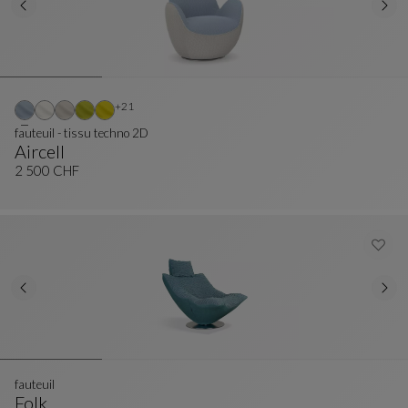
Autres coloris : 21 couleurs disponibles
+21
fauteuil - tissu techno 2D
Aircell
Fauteuil - Tissu Techno 2D
Voir La Description Complète
2 500 CHF
fauteuil
Folk