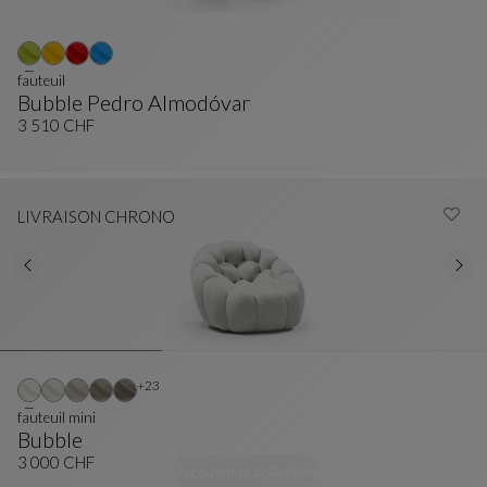
fauteuil
Bubble Pedro Almodóvar
Fauteuil
Voir La Description Complète
3 510 CHF
LIVRAISON CHRONO
Autres coloris : 23 couleurs disponibles
+23
fauteuil mini
Bubble
Fauteuil Mini
Voir La Description Complète
3 000 CHF
Découvrir la collection