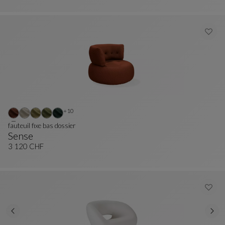
Autres coloris : 10 couleurs disponibles
+10
fauteuil fixe bas dossier
Sense
Fauteuil Fixe Bas Dossier
Voir La Description Complète
3 120 CHF