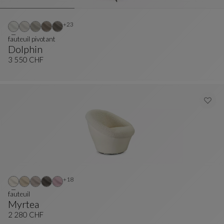
Autres coloris : 23 couleurs disponibles
+23
fauteuil pivotant
Dolphin
Fauteuil Pivotant
Voir La Description Complète
3 550 CHF
Autres coloris : 18 couleurs disponibles
+18
fauteuil
Myrtea
Fauteuil
Voir La Description Complète
2 280 CHF