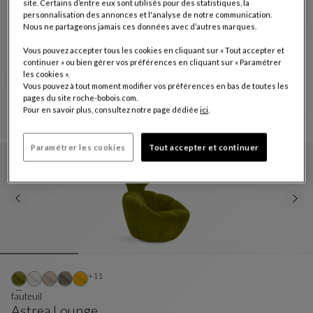
site. Certains d’entre eux sont utilisés pour des statistiques, la
personnalisation des annonces et l'analyse de notre communication.
Nous ne partageons jamais ces données avec d’autres marques.
Vous pouvez accepter tous les cookies en cliquant sur « Tout accepter et
Autres coloris : 23 couleurs disponibles
+23
continuer » ou bien gérer vos préférences en cliquant sur « Paramétrer
les cookies ».
fauteuil - tissus orsetto
Vous pouvez à tout moment modifier vos préférences en bas de toutes les
Astrea
pages du site roche-bobois.com.
Fauteuil - Tissus Orsetto
Voir La Description Complète
2 560 CHF
Pour en savoir plus, consultez notre page dédiée
ici
.
Paramétrer les cookies
Tout accepter et continuer
Autres coloris : 11 couleurs disponibles
+11
fauteuil
Astrea Lounge