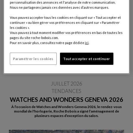
personnalisation des annonces et l'analyse de notre communication.
Nous ne partageons jamais ces données avec d’autres marques.
Vous pouvez accepter tous les cookies en cliquant sur « Tout accepter et
continuer » ou bien gérer vos préférences en cliquant sur « Paramétrer
les cookies ».
Vous pouvez à tout moment modifier vos préférences en bas de toutes les
pages du site roche-bobois.com.
Pour en savoir plus, consultez notre page dédiée
ici
.
Paramétrer les cookies
Tout accepter et continuer
JUILLET 2026
TENDANCES
WATCHES AND WONDERS GENEVA 2026
À l’occasion de Watches and Wonders Geneva 2026, le rendez-vous
mondial de l'horlogerie, Roche Bobois a signé l’aménagement de
plusieurs espaces d’exception du salon.