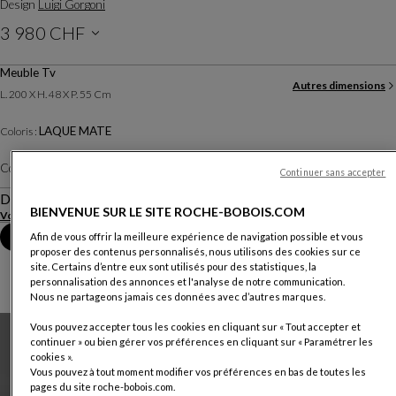
Design
Luigi Gorgoni
3 980 CHF
Prix hors livraison, valable en Suisse
Meuble Tv
Autres dimensions
L. 200 X H. 48 X P. 55 Cm
LAQUE MATE
Coloris :
Coloris :
Taupe
Autres coloris
Continuer sans accepter
Description
BIENVENUE SUR LE SITE ROCHE-BOBOIS.COM
Voir plus
Télécharger la fiche technique
Prendre rendez-vous en magasin
Afin de vous offrir la meilleure expérience de navigation possible et vous
proposer des contenus personnalisés, nous utilisons des cookies sur ce
site. Certains d’entre eux sont utilisés pour des statistiques, la
personnalisation des annonces et l'analyse de notre communication.
Nous ne partageons jamais ces données avec d’autres marques.
Vous pouvez accepter tous les cookies en cliquant sur « Tout accepter et
continuer » ou bien gérer vos préférences en cliquant sur « Paramétrer les
cookies ».
Vous pouvez à tout moment modifier vos préférences en bas de toutes les
pages du site roche-bobois.com.