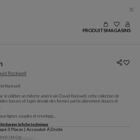
VOIR LES S
Login
PRODUITS
MAGASINS
m
vid Rockwell
id Rockwell
r le célèbre architecte américain David Rockwell, cette collection de
bles basses et tapis dévoile des formes particulièrement douces et
.
aux lignes souples et envelopp...
lécharger la fiche technique
pé 3 Places | Accoudoir À Droite
78 X P. 114 Cm