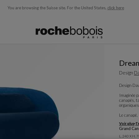
You are browsing the Suisse site.
For the United States,
click here
ons en fonction de ce que vous recherchez)
Drea
Design
Da
Design Dav
Imaginée pa
canapés, ta
organiques
Le canapé, 
Voir plus
Té
Grand Cana
L. 240 X H. 