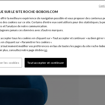
Autres dim
Conti
UE SUR LE SITE ROCHE-BOBOIS.COM
Coloris :
Nu
 offrir la meilleure expérience de navigation possible et vous proposer des contenus p
ns des cookies sur ce site. Certains d’entre eux sont utilisés pour des statistiques, la 
s et l'analyse de notre communication.
tageons jamais ces données avec d’autres marques.
Autres colo
6 330 
accepter tous les cookies en cliquant sur « Tout accepter et continuer » ou bien gérer 
en cliquant sur « Paramétrer les cookies ».
à tout moment modifier vos préférences en bas de toutes les pages du site roche-bobo
Prix hors li
ir plus, consultez notre page dédiée
ici
.
er les cookies
Tout accepter et continuer