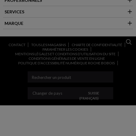
PROFESSIONNELS
SERVICES
MARQUE
CONTACT
TOUS LES MAGASINS
CHARTE DE CONFIDENTIALITÉ
PARAMÉTRER LES COOKIES
MENTIONS LÉGALES ET CONDITIONS D’UTILISATION DU SITE
CONDITIONS GÉNÉRALES DE VENTE EN LIGNE
POLITIQUE D’ACCESSIBILITÉ NUMÉRIQUE ROCHE BOBOIS
CHANGER DE PAYS
Changer de pays
SUISSE
(FRANÇAIS)