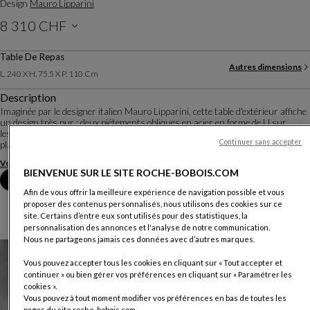
Design
Mauro Lipparini
8 310 CHF
Prix hors livraison, valable en Suisse
Table De Repas
Autres dimensions
L. 240 X H. 75.5 X P. 110 Cm
Description
Imaginée par le designer italien Mauro Lipparini, cette table d'extérieur affiche
un design très pur : deux piétements obliques en acier en forme de U sur
lesquels repose un plateau légèrement biseauté, en composite céramique
Continuer sans accepter
plaqué sur verre. Sa fin...
Voir plus
Télécharger la fiche technique
BIENVENUE SUR LE SITE ROCHE-BOBOIS.COM
Prendre rendez-vous en magasin
Afin de vous offrir la meilleure expérience de navigation possible et vous
proposer des contenus personnalisés, nous utilisons des cookies sur ce
site. Certains d’entre eux sont utilisés pour des statistiques, la
personnalisation des annonces et l'analyse de notre communication.
Nous ne partageons jamais ces données avec d’autres marques.
Vous pouvez accepter tous les cookies en cliquant sur « Tout accepter et
continuer » ou bien gérer vos préférences en cliquant sur « Paramétrer les
cookies ».
Vous pouvez à tout moment modifier vos préférences en bas de toutes les
pages du site roche-bobois.com.