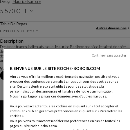
Design
Maurice Barilone
5 570 CHF
Prix hors livraison, valable en Suisse
Table De Repas
Autres dimensions
L. 230 X H. 76 X P. 125 Cm
Description
Designer franco-italien atypique, Maurice Barilone possède le talent de créer
des meubles sculptures qui mettent en valeur les matières. La collection Fleur
Continuer sans accepter
de fer est un exemple parfait de son travail: fruit de l'étirement après découpe
au chalumeau...
BIENVENUE SUR LE SITE ROCHE-BOBOIS.COM
Voir plus
Télécharger la fiche technique
Prendre rendez-vous en magasin
Afin de vous offrir la meilleure expérience de navigation possible et vous
proposer des contenus personnalisés, nous utilisons des cookies sur ce
site. Certains d’entre eux sont utilisés pour des statistiques, la
personnalisation des annonces et l'analyse de notre communication.
Nous ne partageons jamais ces données avec d’autres marques.
Vous pouvez accepter tous les cookies en cliquant sur « Tout accepter et
continuer » ou bien gérer vos préférences en cliquant sur « Paramétrer les
cookies ».
Vous pouvez à tout moment modifier vos préférences en bas de toutes les
pages du site roche-bobois.com.