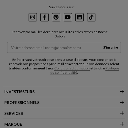
Suivez-nous sur:
Instagram
Facebook
Pinterest
Youtube
LinkedIn
TikTok
Recevez par mail les dernières actualités et les offres de Roche
Bobois
S'inscrire
En inscrivant votre adresse dans la case ci dessus, vous consentez à
recevoir nos propositions par e-mail et acceptez que vos données soient
traitées conformément à nos
Conditions d'utilisation
et à notre
Politique
de confidentialité
.
INVESTISSEURS
PROFESSIONNELS
SERVICES
MARQUE