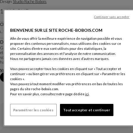
Design
Studio Roche Bobois
1 460 CHF
Continuer sans accepter
Prix hors livraison, valable en Suisse
Chevet
Autres dimensions
BIENVENUE SUR LE SITE ROCHE-BOBOIS.COM
L. 50 X H. 42 X P. 48 Cm
Afin de vous offrir la meilleure expérience de navigation possible et vous
Description
proposer des contenus personnalisés, nous utilisons des cookies sur ce
Globo est une collection complète de meubles de rangement, à la fois graphique
site. Certains d’entre eux sont utilisés pour des statistiques, la
et fonctionnelle. Elle se caractérise par le rythme horizontal de ses façades
personnalisation des annonces et l'analyse de notre communication.
soulignées par de vigoureux joints creux entre les ouvrants. Elle peut être
Nous ne partageons jamais ces données avec d’autres marques.
habillée en verre...
Vous pouvez accepter tous les cookies en cliquant sur « Tout accepter et
Voir plus
Télécharger la fiche technique
continuer » ou bien gérer vos préférences en cliquant sur « Paramétrer les
Prendre rendez-vous en magasin
cookies ».
Vous pouvez à tout moment modifier vos préférences en bas de toutes les
pages du site roche-bobois.com.
Pour en savoir plus, consultez notre page dédiée
ici
.
Paramétrer les cookies
Tout accepter et continuer
Garantie