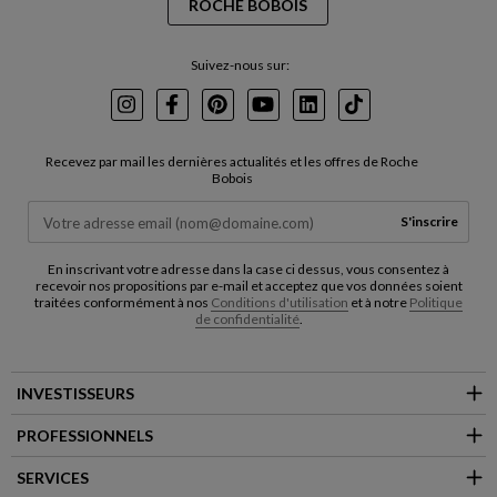
ROCHE BOBOIS
Suivez-nous sur:
Instagram
Facebook
Pinterest
Youtube
LinkedIn
TikTok
Recevez par mail les dernières actualités et les offres de Roche
Bobois
S'inscrire
En inscrivant votre adresse dans la case ci dessus, vous consentez à
recevoir nos propositions par e-mail et acceptez que vos données soient
traitées conformément à nos
Conditions d'utilisation
et à notre
Politique
de confidentialité
.
INVESTISSEURS
PROFESSIONNELS
SERVICES