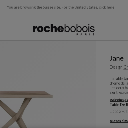
You are browsing the Suisse site.
For the United States,
click here
ons en fonction de ce que vous recherchez)
Jane
Design
Ch
La table J
thème de la
Les deux b
s’entrecro
Voir plus
Té
Table De 
L. 210 X H. 
Autres dim