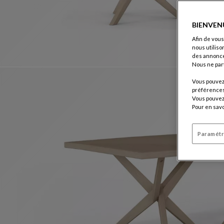
BIENVEN
Afin de vous
nous utiliso
des annonce
Nous ne par
Vous pouvez 
préférences 
Vous pouvez 
Pour en savo
Paramétr