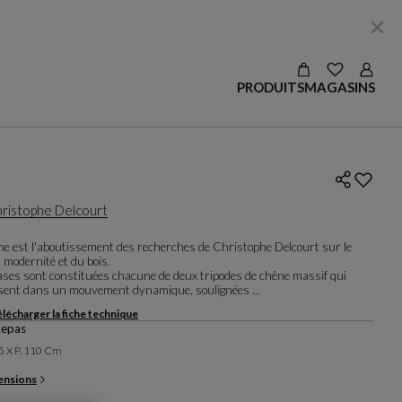
VOIR LES S
Login
PRODUITS
MAGASINS
ristophe Delcourt
ane est l'aboutissement des recherches de Christophe Delcourt sur le
 modernité et du bois.
ases sont constituées chacune de deux tripodes de chêne massif qui
isent dans un mouvement dynamique, soulignées ...
lécharger la fiche technique
Repas
75 X P. 110 Cm
ensions