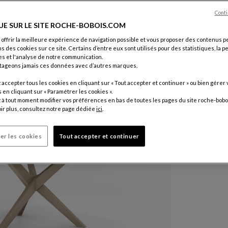
Coloris :
Na
Conti
UE SUR LE SITE ROCHE-BOBOIS.COM
 offrir la meilleure expérience de navigation possible et vous proposer des contenus p
Personnali
ns des cookies sur ce site. Certains d’entre eux sont utilisés pour des statistiques, la 
3 380 
s et l'analyse de notre communication.
tageons jamais ces données avec d’autres marques.
Prix hors li
accepter tous les cookies en cliquant sur « Tout accepter et continuer » ou bien gérer 
en cliquant sur « Paramétrer les cookies ».
à tout moment modifier vos préférences en bas de toutes les pages du site roche-bobo
ir plus, consultez notre page dédiée
ici
.
Délai de li
er les cookies
Tout accepter et continuer