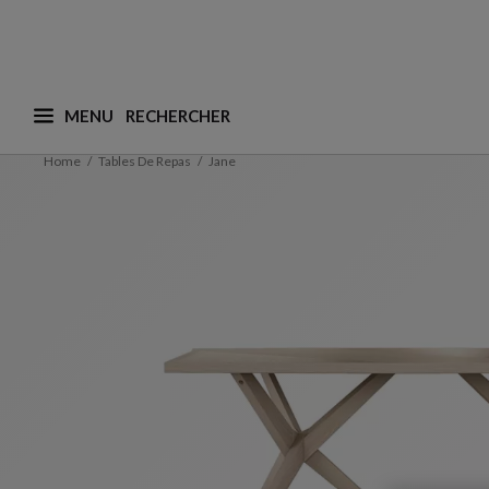
MENU
Que recherchez-vous ? (nous adaptons les suggesti
Home
Tables De Repas
Jane