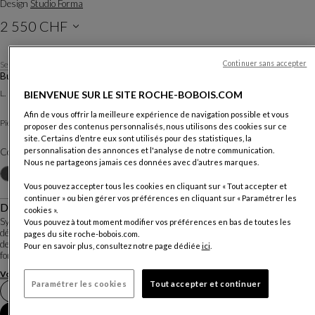
Design
Studio Forma
2 550 CHF
Prix hors livraison, valable en Suisse
Continuer sans accepter
Serre-livres en option.
Bureau Noyer
L. 175 X H. 153 X P. 50 Cm
BIENVENUE SUR LE SITE ROCHE-BOBOIS.COM
Afin de vous offrir la meilleure expérience de navigation possible et vous
Pièce métallique acier
Piètement :
proposer des contenus personnalisés, nous utilisons des cookies sur ce
site. Certains d’entre eux sont utilisés pour des statistiques, la
personnalisation des annonces et l'analyse de notre communication.
Coloris :
Laqué Laiton
Nous ne partageons jamais ces données avec d’autres marques.
Autres coloris
Vous pouvez accepter tous les cookies en cliquant sur « Tout accepter et
continuer » ou bien gérer vos préférences en cliquant sur « Paramétrer les
Description
cookies ».
Système d'étagères murale tout bois, Ketch se distingue par l'élégance de ses
Vous pouvez à tout moment modifier vos préférences en bas de toutes les
détails, sa finesse et sa légèreté. Les différentes pièces du système permettent
pages du site roche-bobois.com.
de composer un tableau mural à votre dimension, qui n'oubliera pas d'être
Pour en savoir plus, consultez notre page dédiée
ici
.
fonctionnel avec ...
Voir plus
Télécharger la fiche technique
Paramétrer les cookies
Tout accepter et continuer
Prendre rendez-vous en magasin
Ajouter au panier