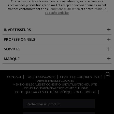
En inscrivant votre adresse dans la case ci dessus, vous consentez à
recevoir nos propositions par e-mail et acceptez que vos données soient
traitées conformément à nos
Conditions d'utilisation
et à notre
Politique
de confidentialité
.
INVESTISSEURS
PROFESSIONNELS
SERVICES
MARQUE
CONTACT
TOUS LES MAGASINS
CHARTE DE CONFIDENTIALITÉ
PARAMÉTRER LES COOKIES
MENTIONS LÉGALES ET CONDITIONS D’UTILISATION DU SITE
CONDITIONS GÉNÉRALES DE VENTE EN LIGNE
POLITIQUE D’ACCESSIBILITÉ NUMÉRIQUE ROCHE BOBOIS