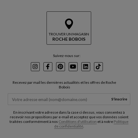
TROUVER UN MAGASIN
ROCHE BOBOIS
Suivez-nous sur:
Instagram
Facebook
Pinterest
Youtube
LinkedIn
TikTok
Recevez par mail les dernières actualités et les offres de Roche
Bobois
S'inscrire
En inscrivant votre adresse dans la case ci dessus, vous consentez à
recevoir nos propositions par e-mail et acceptez que vos données soient
traitées conformément à nos
Conditions d'utilisation
et à notre
Politique
de confidentialité
.