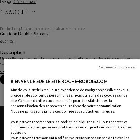
Design
Cédric Ragot
1 560 CHF
Prix hors livraison, valable en Suisse
Prix finition pied chrome coloré et plateau verre coloré
Gueridon Double Plateaux
∅. 54 Cm
Description
Une collection de guéridons aux multiples finitions dont les pieds dessinent au
sol de fines lettres de l’alphabet (O, X, Y ou T).
Continuer sans accepter
Voir plus
Télécharger la fiche technique
Prendre rendez-vous en magasin
BIENVENUE SUR LE SITE ROCHE-BOBOIS.COM
Afin de vous offrir la meilleure expérience de navigation possible et vous
proposer des contenus personnalisés, nous utilisons des cookies sur ce
site. Certains d’entre eux sont utilisés pour des statistiques, la
personnalisation des annonces et l'analyse de notre communication.
Nous ne partageons jamais ces données avec d’autres marques.
Vous pouvez accepter tous les cookies en cliquant sur « Tout accepter et
continuer » ou bien gérer vos préférences en cliquant sur « Paramétrer les
cookies ».
Vous pouvez à tout moment modifier vos préférences en bas de toutes les