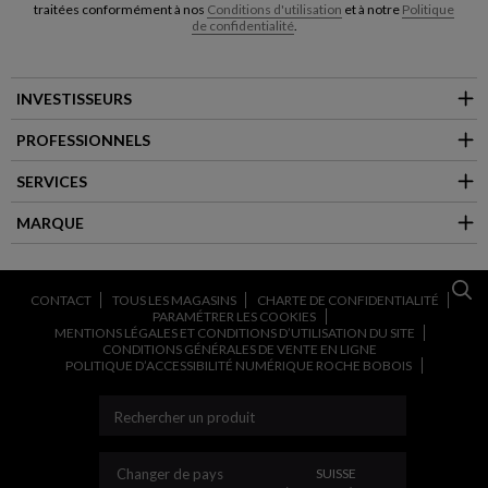
traitées conformément à nos
Conditions d'utilisation
et à notre
Politique
de confidentialité
.
INVESTISSEURS
PROFESSIONNELS
SERVICES
MARQUE
CONTACT
TOUS LES MAGASINS
CHARTE DE CONFIDENTIALITÉ
PARAMÉTRER LES COOKIES
MENTIONS LÉGALES ET CONDITIONS D’UTILISATION DU SITE
CONDITIONS GÉNÉRALES DE VENTE EN LIGNE
POLITIQUE D’ACCESSIBILITÉ NUMÉRIQUE ROCHE BOBOIS
CHANGER DE PAYS
Changer de pays
SUISSE