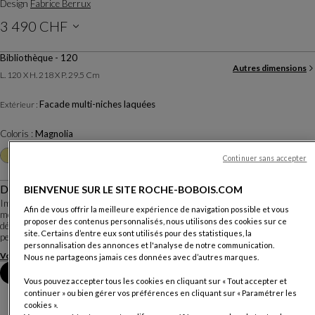
Design
Fabrice Berrux
3 490 CHF
Prix hors livraison, valable en Suisse
Bibliothèque - 120
Autres dimensions
L. 120 X H. 218 X P. 29.5 Cm
Facade multi-niches laquées
Extérieur :
Coloris :
Magnolia
Autres coloris
+29
Continuer sans accepter
Description
BIENVENUE SUR LE SITE ROCHE-BOBOIS.COM
Imaginée par Fabrice Berrux, la façade de cette bibliothèque est divisée en 28
Afin de vous offrir la meilleure expérience de navigation possible et vous
modules assemblés par décalages de profondeur. De côté comme de face, elle
proposer des contenus personnalisés, nous utilisons des cookies sur ce
dévoile une présence graphique presque sculpturale. Ces décalages
site. Certains d’entre eux sont utilisés pour des statistiques, la
permettent de dissimuler ou de...
personnalisation des annonces et l'analyse de notre communication.
Voir plus
Télécharger la fiche technique
Nous ne partageons jamais ces données avec d’autres marques.
Prendre rendez-vous en magasin
Vous pouvez accepter tous les cookies en cliquant sur « Tout accepter et
continuer » ou bien gérer vos préférences en cliquant sur « Paramétrer les
cookies ».