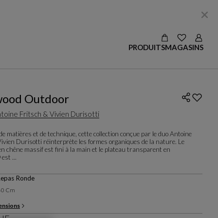
VOIR LES S
Login
PRODUITS
MAGASINS
wood Outdoor
toine Fritsch & Vivien Durisotti
e matières et de technique, cette collection conçue par le duo Antoine
ivien Durisotti réinterprète les formes organiques de la nature. Le
n chêne massif est fini à la main et le plateau transparent en
est ...
Repas Ronde
140 Cm
ensions