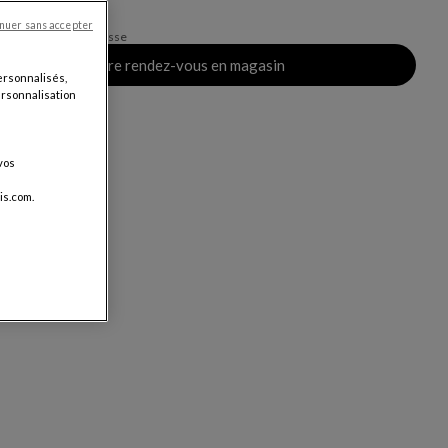
CHF
nuer sans accepter
vraison, valable en Suisse
Prendre rendez-vous en magasin
ersonnalisés,
personnalisation
vos
is.com.