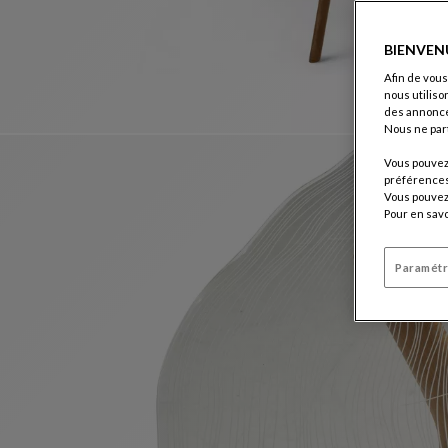
BIENVEN
Afin de vous
nous utiliso
des annonce
Nous ne par
Vous pouvez 
préférences 
Vous pouvez 
Pour en savo
Paramétr