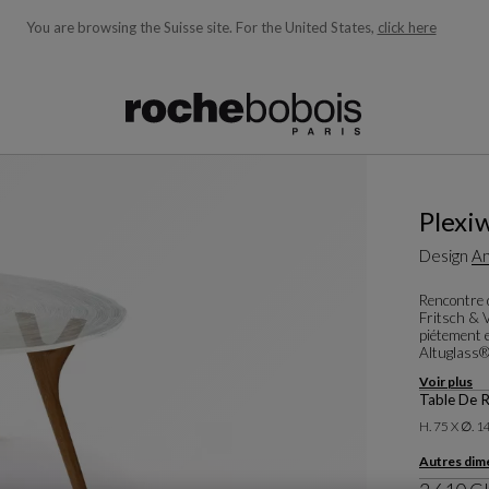
You are browsing the Suisse site.
For the United States,
click here
ons en fonction de ce que vous recherchez)
Plexi
Design
An
Rencontre d
Fritsch & V
piétement e
Altuglass® 
Voir plus
Table De 
H. 75 X ∅. 
Autres dim