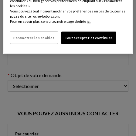
continuer » ou bien gérer vos préférences en cliquant sur « Paramétrer
les cookies ».
Vous pouvez à tout moment modifier vos préférences en bas de toutes les
pages du site roche-bobois.com.
Adresse e-mail: (nom@domaine.com)
Pour en savoir plus, consultez notre page dédiée
ici
.
Paramétrer les cookies
Tout accepter et continuer
Numéro de téléphone: (optionnel)
Objet de votre demande:
VOUS POUVEZ AUSSI NOUS CONTACTER
Par courrier