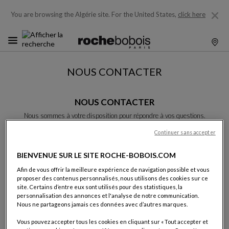
You are browsing the Algérie site.
For the United States,
click here
NOUS CONTACTER
NOUS CONTACTER
Nous sommes à votre disposition pour répondre à vos questions.
Merci de bien vouloir complèter le formulaire, nous vous répondrons
rapidement.
Continuer sans accepter
Sauf indication contraire, tous les champs sont obligatoires.
BIENVENUE SUR LE SITE ROCHE-BOBOIS.COM
Afin de vous offrir la meilleure expérience de navigation possible et vous
Nom:
proposer des contenus personnalisés, nous utilisons des cookies sur ce
site. Certains d’entre eux sont utilisés pour des statistiques, la
personnalisation des annonces et l'analyse de notre communication.
Nous ne partageons jamais ces données avec d’autres marques.
Prénom:
Vous pouvez accepter tous les cookies en cliquant sur « Tout accepter et