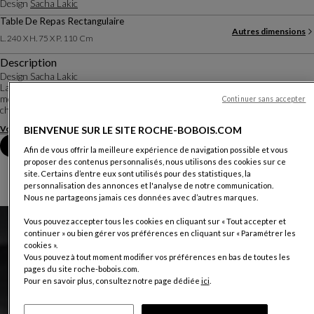
Design
Sacha Lakic
Table De Repas Rectangulaire
Autres dimensions
L. 240 X H. 75 X P. 110 Cm
Description
Design Sacha Lakic
La collection AUREA est proposée cette saison en teck, essence reine du
mobilier d’extérieur. Le plateau en soleil, réalisé en marqueterie, est à la fois
Continuer sans accepter
chaleureux et élégant. Le bois utilisé est labellisé FSC et provient uniqu...
Voir plus
Télécharger la fiche technique
BIENVENUE SUR LE SITE ROCHE-BOBOIS.COM
Prendre rendez-vous en magasin
Afin de vous offrir la meilleure expérience de navigation possible et vous
proposer des contenus personnalisés, nous utilisons des cookies sur ce
site. Certains d’entre eux sont utilisés pour des statistiques, la
personnalisation des annonces et l'analyse de notre communication.
Nous ne partageons jamais ces données avec d’autres marques.
Vous pouvez accepter tous les cookies en cliquant sur « Tout accepter et
continuer » ou bien gérer vos préférences en cliquant sur « Paramétrer les
cookies ».
Vous pouvez à tout moment modifier vos préférences en bas de toutes les
pages du site roche-bobois.com.
Pour en savoir plus, consultez notre page dédiée
ici
.