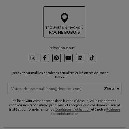
TROUVER UN MAGASIN
ROCHE BOBOIS
Suivez-nous sur:
Instagram
Facebook
Pinterest
Youtube
LinkedIn
TikTok
Recevez par mail les dernières actualités et les offres de Roche
Bobois
S'inscrire
En inscrivant votre adresse dans la case ci dessus, vous consentez à
recevoir nos propositions par e-mail et acceptez que vos données soient
traitées conformément à nos
Conditions d'utilisation
et à notre
Politique
de confidentialité
.