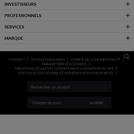
INVESTISSEURS
PROFESSIONNELS
SERVICES
MARQUE
CONTACT
TOUS LES MAGASINS
CHARTE DE CONFIDENTIALITÉ
PARAMÉTRER LES COOKIES
MENTIONS LÉGALES ET CONDITIONS D’UTILISATION DU SITE
POLITIQUE D’ACCESSIBILITÉ NUMÉRIQUE ROCHE BOBOIS
CHANGER DE PAYS
Changer de pays
ALGERIE