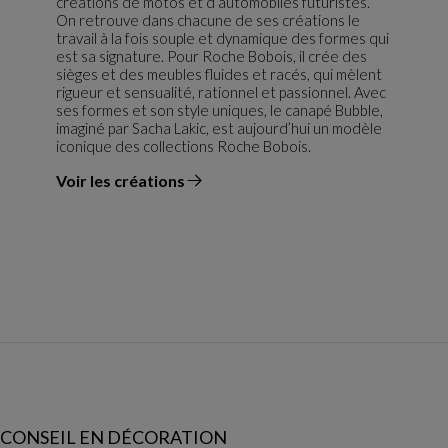
créations de motos et d’automobiles futuristes.
On retrouve dans chacune de ses créations le
travail à la fois souple et dynamique des formes qui
est sa signature. Pour Roche Bobois, il crée des
sièges et des meubles fluides et racés, qui mèlent
rigueur et sensualité, rationnel et passionnel. Avec
ses formes et son style uniques, le canapé Bubble,
imaginé par Sacha Lakic, est aujourd’hui un modèle
iconique des collections Roche Bobois.
Voir les créations
du designer
CONSEIL EN DÉCORATION