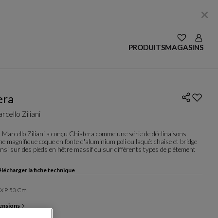
VOIR LES S
Login
PRODUITS
MAGASINS
era
rcello Ziliani
 Marcello Ziliani a conçu Chistera comme une série de déclinaisons
e magnifique coque en fonte d'aluminium poli ou laqué: chaise et bridge
nsi sur des pieds en hêtre massif ou sur différents types de piètement
lécharger la fiche technique
1 X P. 53 Cm
ensions