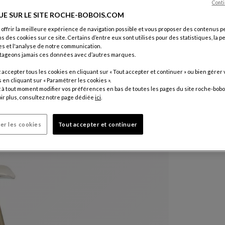
Conti
Coloris :
Be
UE SUR LE SITE ROCHE-BOBOIS.COM
 offrir la meilleure expérience de navigation possible et vous proposer des contenus p
ns des cookies sur ce site. Certains d’entre eux sont utilisés pour des statistiques, la 
Autres colo
s et l'analyse de notre communication.
tageons jamais ces données avec d’autres marques.
accepter tous les cookies en cliquant sur « Tout accepter et continuer » ou bien gérer 
en cliquant sur « Paramétrer les cookies ».
à tout moment modifier vos préférences en bas de toutes les pages du site roche-bobo
ir plus, consultez notre page dédiée
ici
.
er les cookies
Tout accepter et continuer