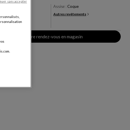
nuer sans accepter
ige Laque grainée
Assise :
Coque
Autres revêtements
+1
ersonnalisés,
personnalisation
ris
Prendre rendez-vous en magasin
vos
is.com.