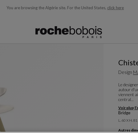
You are browsing the Algérie site.
For the United States,
click here
ons en fonction de ce que vous recherchez)
Chist
Design
Ma
Le designer
autour d'un
viennent ai
central...
Voir plus
Té
Bridge
L. 60 X H. 8
Autres dim