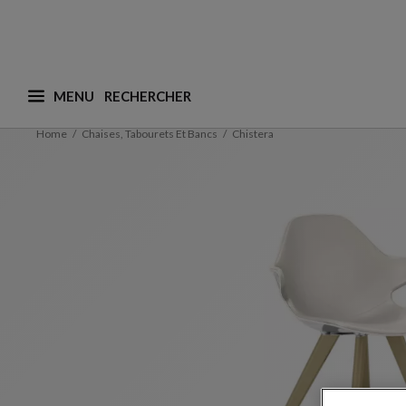
MENU
Que recherchez-vous ? (nous adaptons les suggesti
Home
Chaises, Tabourets Et Bancs
Chistera