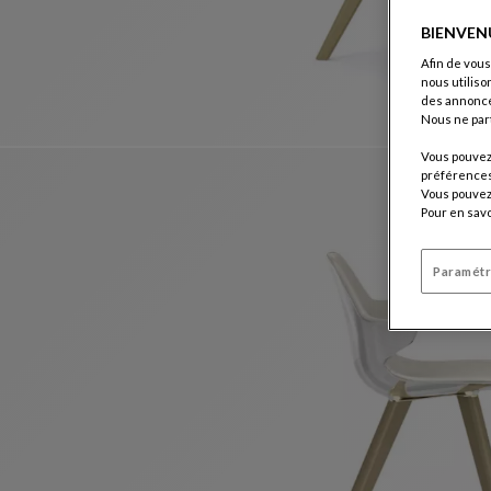
BIENVEN
Afin de vous
nous utiliso
des annonce
Nous ne par
Vous pouvez 
préférences 
Vous pouvez 
Pour en savo
Paramétr