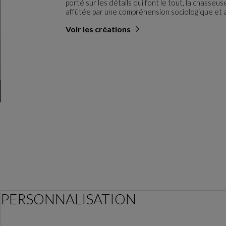
porté sur les détails qui font le tout, la chasse
affûtée par une compréhension sociologique et 
Voir les créations
du designer
PERSONNALISATION