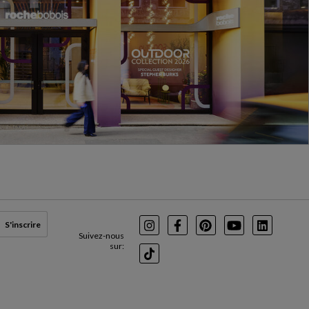
S'inscrire
Instagram
Facebook
Pinterest
Youtube
LinkedIn
Suivez-nous
sur:
TikTok