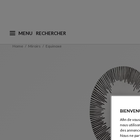
MENU
Que recherchez-vous ? (nous adaptons les suggesti
Home
Miroirs
Equinoxe
BIENVEN
Afin de vous
nous utiliso
des annonce
Nous ne par