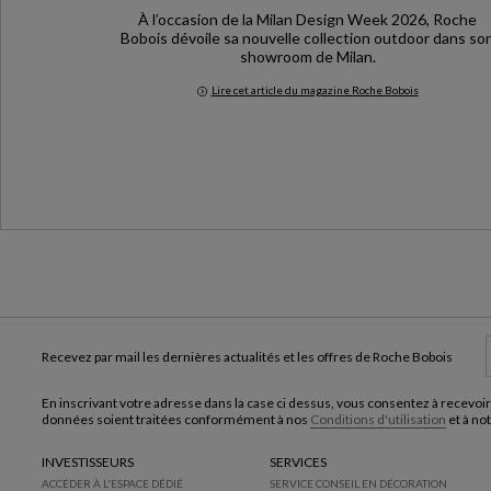
À l’occasion de la Milan Design Week 2026, Roche
Bobois dévoile sa nouvelle collection outdoor dans so
showroom de Milan.
Lire cet article du magazine Roche Bobois
Milan Design Week 2026
Recevez par mail les dernières actualités et les offres de Roche Bobois
En inscrivant votre adresse dans la case ci dessus, vous consentez à recevoir
données soient traitées conformément à nos
Conditions d'utilisation
et à no
INVESTISSEURS
SERVICES
ACCÉDER À L'ESPACE DÉDIÉ
SERVICE CONSEIL EN DÉCORATION