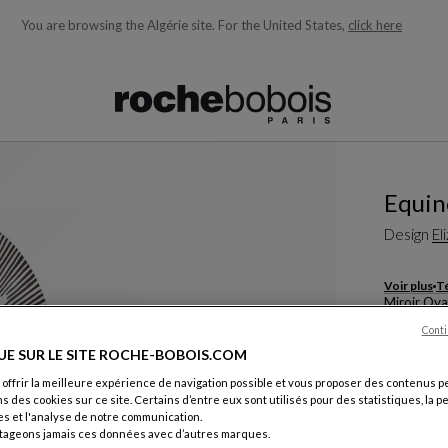
You are browsing the Algérie site.
For the United States,
click here
ons en fonction de ce que vous recherchez)
Equin
Design
El
Voir plus
Té
Miroir Ova
L. 144 X H.
Conti
UE SUR LE SITE ROCHE-BOBOIS.COM
Autres dim
 offrir la meilleure expérience de navigation possible et vous proposer des contenus p
ns des cookies sur ce site. Certains d’entre eux sont utilisés pour des statistiques, la 
s et l'analyse de notre communication.
tageons jamais ces données avec d’autres marques.