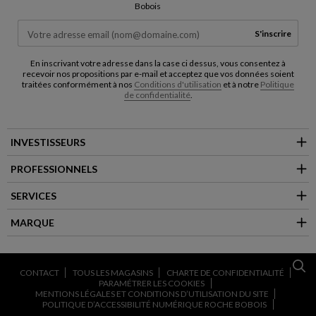
Bobois
S'inscrire
En inscrivant votre adresse dans la case ci dessus, vous consentez à
recevoir nos propositions par e-mail et acceptez que vos données soient
traitées conformément à nos
Conditions d'utilisation
et à notre
Politique
de confidentialité
.
INVESTISSEURS
PROFESSIONNELS
SERVICES
MARQUE
CONTACT
TOUS LES MAGASINS
CHARTE DE CONFIDENTIALITÉ
PARAMÉTRER LES COOKIES
MENTIONS LÉGALES ET CONDITIONS D’UTILISATION DU SITE
POLITIQUE D’ACCESSIBILITÉ NUMÉRIQUE ROCHE BOBOIS