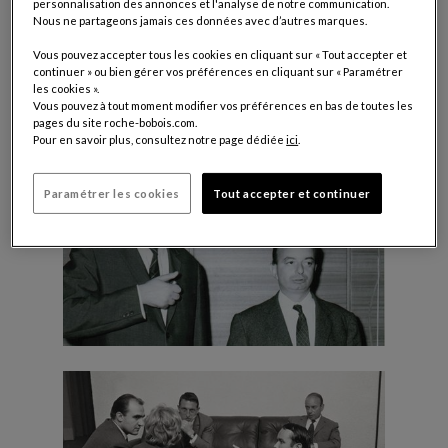
personnalisation des annonces et l'analyse de notre communication.
de développement de l'entreprise. Ils se lancent dans la
Nous ne partageons jamais ces données avec d’autres marques.
distribution des meilleurs spécialistes du mobilier contemporain
français, fortement inspiré du Bauhaus, tels que Minvielle, Steiner
Vous pouvez accepter tous les cookies en cliquant sur « Tout accepter et
ou Airbome, mais également dans l'édition des projets de
continuer » ou bien gérer vos préférences en cliquant sur « Paramétrer
designers renommés tels que Pierre Paulin ou Marc Berthier. A
les cookies ».
cette époque, les Chouchan vendent leurs meubles à Paris,
Vous pouvez à tout moment modifier vos préférences en bas de toutes les
Boulevard Sébastopol "Au Beau Bois" (qui deviendra Bobois).
pages du site roche-bobois.com.
Pour en savoir plus, consultez notre page dédiée
ici
.
Paramétrer les cookies
Tout accepter et continuer